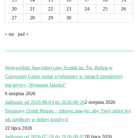
20
21
22
23
24
25
26
27
28
29
30
« sie
paź »
Wojewódzki Specjalistyczny Szpital im. Św. Rafała w
Czerwonej Górze został wyróżniony w ramach prestiżowej
inicjatywy „Wymagaj Jakości”
6 sierpnia 2026
Jadłospis od 2026-08-03 do 2026-08-16
2 sierpnia 2026
Światowy Dzień Mózgu – zdrowe nawyki, aby Twój mózg był
jak najdłużej w dobrej kondycji
22 lipca 2026
Jadłospis od 2026-07-20 do 2026-08-02
20 lipca 2026