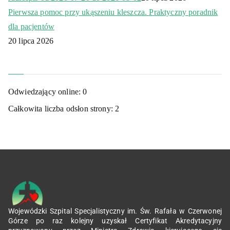
Pierwsza pomoc przy ukąszeniu kleszcza. Praktyczny poradnik
dla pacjentów
20 lipca 2026
Odwiedzający online:
0
Całkowita liczba odsłon strony:
2
Wojewódzki Szpital Specjalistyczny im. Św. Rafała w Czerwonej
Górze po raz kolejny uzyskał Certyfikat Akredytacyjny