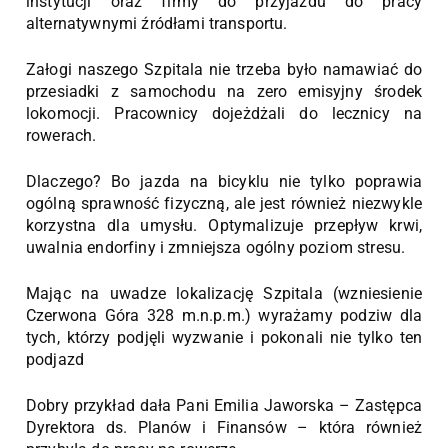
instytucji oraz firmy do przyjazdu do pracy
alternatywnymi źródłami transportu.
Załogi naszego Szpitala nie trzeba było namawiać do
przesiadki z samochodu na zero emisyjny środek
lokomocji. Pracownicy dojeżdżali do lecznicy na
rowerach.
Dlaczego? Bo jazda na bicyklu nie tylko poprawia
ogólną sprawność fizyczną, ale jest również niezwykle
korzystna dla umysłu. Optymalizuje
przepływ krwi,
uwalnia endorfiny i zmniejsza ogólny poziom stresu.
Mając na uwadze lokalizację Szpitala (wzniesienie
Czerwona Góra 328 m.n.p.m.) wyrażamy podziw dla
tych, którzy podjęli wyzwanie i pokonali nie tylko ten
podjazd
Dobry przykład dała Pani Emilia Jaworska – Zastępca
Dyrektora ds. Planów i Finansów – która również