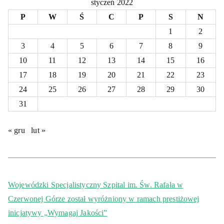
styczeń 2022
P
W
Ś
C
P
S
N
1
2
3
4
5
6
7
8
9
10
11
12
13
14
15
16
17
18
19
20
21
22
23
24
25
26
27
28
29
30
31
« gru
lut »
Wojewódzki Specjalistyczny Szpital im. Św. Rafała w
Czerwonej Górze został wyróżniony w ramach prestiżowej
inicjatywy „Wymagaj Jakości”