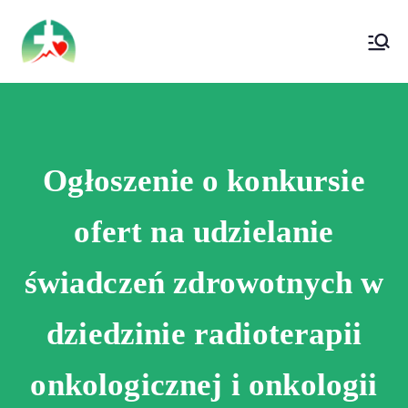
treści
Wojewódzki Szpital Specjalistyczny im. Św.
Wojewódzki Szpital Specjalistyczny im.
Rafała w Czerwonej Górze
Św. Rafała w Czerwonej Górze
Ogłoszenie o konkursie
ofert na udzielanie
świadczeń zdrowotnych w
dziedzinie radioterapii
onkologicznej i onkologii