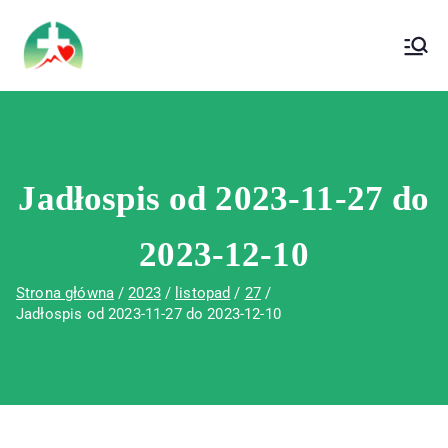
treści
Wojewódzki Szpital Specjalistyczny im. Św.
Wojewódzki Szpital Specjalistyczny im.
Rafała w Czerwonej Górze
Św. Rafała w Czerwonej Górze
Jadłospis od 2023-11-27 do
2023-12-10
Strona główna
2023
listopad
27
Jadłospis od 2023-11-27 do 2023-12-10