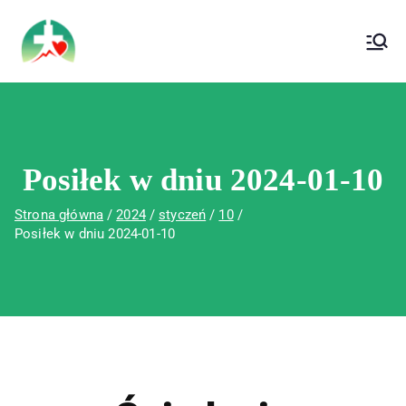
treści
Wojewódzki Szpital Specjalistyczny im. Św.
Wojewódzki Szpital Specjalistyczny im.
Rafała w Czerwonej Górze
Św. Rafała w Czerwonej Górze
Posiłek w dniu 2024-01-10
Strona główna
2024
styczeń
10
Posiłek w dniu 2024-01-10