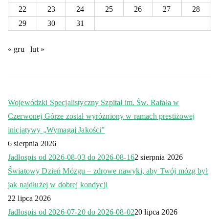
22
23
24
25
26
27
28
29
30
31
« gru
lut »
Wojewódzki Specjalistyczny Szpital im. Św. Rafała w
Czerwonej Górze został wyróżniony w ramach prestiżowej
inicjatywy „Wymagaj Jakości”
6 sierpnia 2026
Jadłospis od 2026-08-03 do 2026-08-16
2 sierpnia 2026
Światowy Dzień Mózgu – zdrowe nawyki, aby Twój mózg był
jak najdłużej w dobrej kondycji
22 lipca 2026
Jadłospis od 2026-07-20 do 2026-08-02
20 lipca 2026