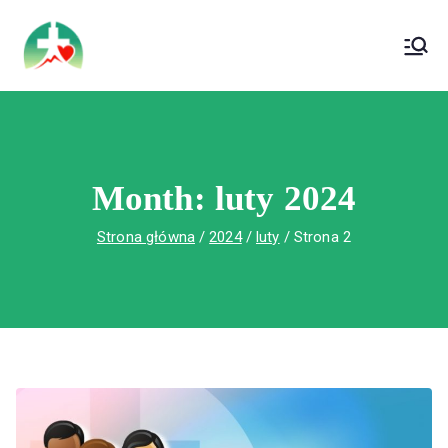
treści
Wojewódzki Szpital Specjalistyczny im. Św.
Wojewódzki Szpital Specjalistyczny im.
Rafała w Czerwonej Górze
Św. Rafała w Czerwonej Górze
Month:
luty 2024
Strona główna
2024
luty
Strona 2