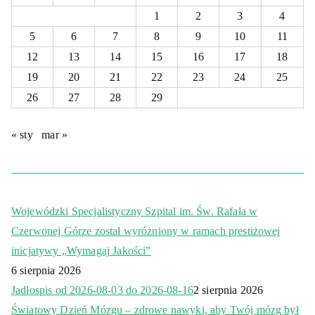
1
2
3
4
5
6
7
8
9
10
11
12
13
14
15
16
17
18
19
20
21
22
23
24
25
26
27
28
29
« sty
mar »
Wojewódzki Specjalistyczny Szpital im. Św. Rafała w
Czerwonej Górze został wyróżniony w ramach prestiżowej
inicjatywy „Wymagaj Jakości”
6 sierpnia 2026
Jadłospis od 2026-08-03 do 2026-08-16
2 sierpnia 2026
Światowy Dzień Mózgu – zdrowe nawyki, aby Twój mózg był