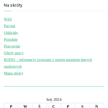
Na skróty
WSS
Pacjent
Oddziały
Poradnie
Pracownie
Oferty pracy
RODO – informacje związane z przetwarzaniem danych
osobowych
Mapa strony
luty 2024
P
W
Ś
C
P
S
N