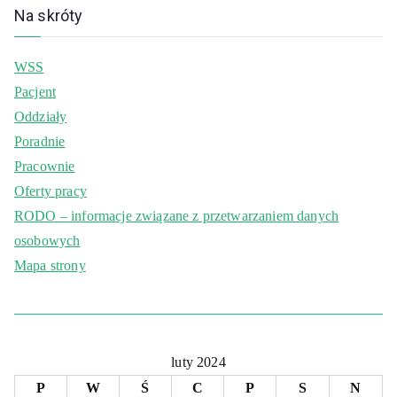
Na skróty
WSS
Pacjent
Oddziały
Poradnie
Pracownie
Oferty pracy
RODO – informacje związane z przetwarzaniem danych
osobowych
Mapa strony
luty 2024
P
W
Ś
C
P
S
N