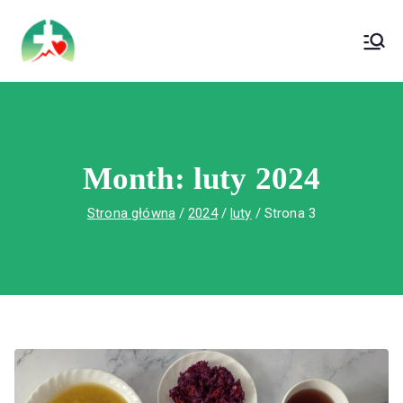
treści
Wojewódzki Szpital Specjalistyczny im. Św.
Wojewódzki Szpital Specjalistyczny im.
Rafała w Czerwonej Górze
Św. Rafała w Czerwonej Górze
Month:
luty 2024
Strona główna
2024
luty
Strona 3