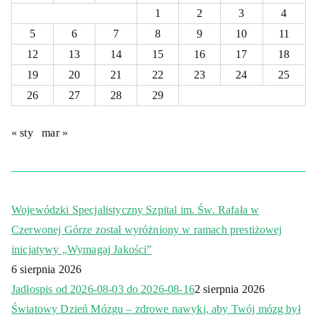
1
2
3
4
5
6
7
8
9
10
11
12
13
14
15
16
17
18
19
20
21
22
23
24
25
26
27
28
29
« sty
mar »
Wojewódzki Specjalistyczny Szpital im. Św. Rafała w
Czerwonej Górze został wyróżniony w ramach prestiżowej
inicjatywy „Wymagaj Jakości”
6 sierpnia 2026
Jadłospis od 2026-08-03 do 2026-08-16
2 sierpnia 2026
Światowy Dzień Mózgu – zdrowe nawyki, aby Twój mózg był