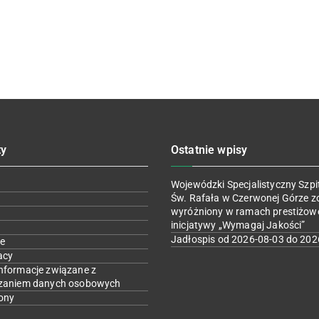
ty
Ostatnie wpisy
Wojewódzki Specjalistyczny Szpit
Św. Rafała w Czerwonej Górze z
wyróżniony w ramach prestiżow
inicjatywy „Wymagaj Jakości”
Jadłospis od 2026-08-03 do 202
e
acy
nformacje związane z
zaniem danych osobowych
ony