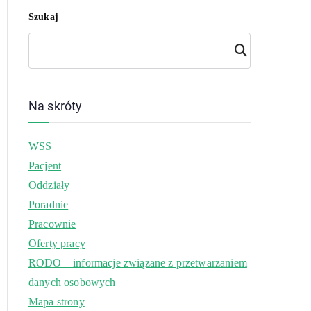
Szukaj
Szuk
aj
Na skróty
WSS
Pacjent
Oddziały
Poradnie
Pracownie
Oferty pracy
RODO – informacje związane z przetwarzaniem
danych osobowych
Mapa strony