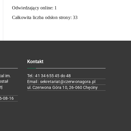
Odwiedzający online:
1
Całkowita liczba odsłon strony:
33
Kontakt
al im.
Tel.: 41 34 655 45 do 48
ostał
Email : sekretariat@czerwonagora.pl
ej
ul. Czerwona Góra 10, 26-060 Chęciny
6-08-16