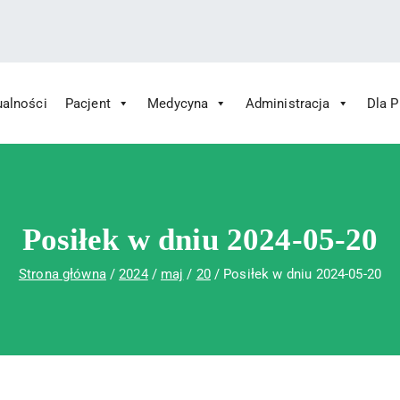
ualności
Pacjent
Medycyna
Administracja
Dla 
 Św. Rafała w Czerwonej Górze
ny im. Św. Rafała w Czerwonej Górze
Posiłek w dniu 2024-05-20
Strona główna
2024
maj
20
Posiłek w dniu 2024-05-20