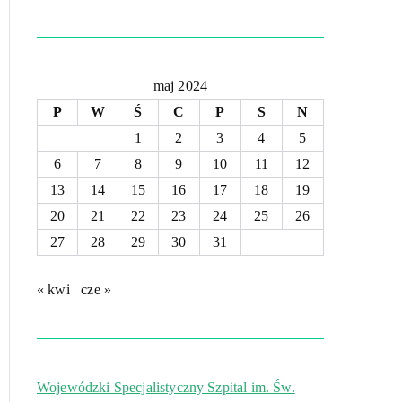
maj 2024
P
W
Ś
C
P
S
N
1
2
3
4
5
6
7
8
9
10
11
12
13
14
15
16
17
18
19
20
21
22
23
24
25
26
27
28
29
30
31
« kwi
cze »
Wojewódzki Specjalistyczny Szpital im. Św.