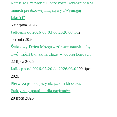
Rafała w Czerwonej Górze został wyróżniony w
ramach prestiżowej inicjatywy „Wymagaj
Jakości”
6 sierpnia 2026
Jadłospis od 2026-08-03 do 2026-08-16
2
sierpnia 2026
Światowy Dzień Mózgu – zdrowe nawyki, aby
Twój mózg był jak najdłużej w dobrej kondycji
22 lipca 2026
Jadłospis od 2026-07-20 do 2026-08-02
20 lipca
2026
Pierwsza pomoc przy ukąszeniu kleszcza.
Praktyczny poradnik dla pacjentów
20 lipca 2026