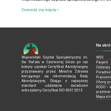
Dowiedz się więcej
Na skró
Wojewódzki Szpital Specjalistyczny im.
WSS
Św. Rafała w Czerwonej Górze po raz
Pacjent
kolejny uzyskał Certyfikat Akredytacyjny
Oddziały
przyznawany przez Ministra Zdrowia
Poradnie
kierującego się rekomendacją Rady
Pracown
Akredytacyjnej. Dbając o najwyższy
Oferty p
standard udzielania świadczeń
RODO – i
wdrożyliśmy Certyfikat ISO 9001:2015
przetwa
Mapa str