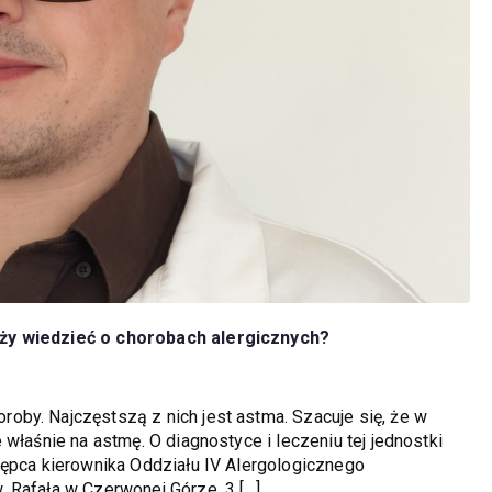
eży wiedzieć o chorobach alergicznych?
by. Najczęstszą z nich jest astma. Szacuje się, że w
właśnie na astmę. O diagnostyce i leczeniu tej jednostki
tępca kierownika Oddziału IV Alergologicznego
 Rafała w Czerwonej Górze. 3 […]