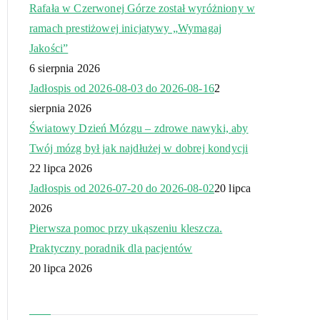
Rafała w Czerwonej Górze został wyróżniony w
ramach prestiżowej inicjatywy „Wymagaj
Jakości”
6 sierpnia 2026
Jadłospis od 2026-08-03 do 2026-08-16
2
sierpnia 2026
Światowy Dzień Mózgu – zdrowe nawyki, aby
Twój mózg był jak najdłużej w dobrej kondycji
22 lipca 2026
Jadłospis od 2026-07-20 do 2026-08-02
20 lipca
2026
Pierwsza pomoc przy ukąszeniu kleszcza.
Praktyczny poradnik dla pacjentów
20 lipca 2026