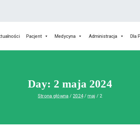
tualności
Pacjent
Medycyna
Administracja
Dla 
 Św. Rafała w Czerwonej Górze
ny im. Św. Rafała w Czerwonej Górze
Day:
2 maja 2024
Strona główna
2024
maj
2