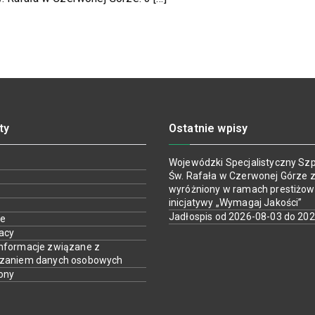
ty
Ostatnie wpisy
Wojewódzki Specjalistyczny Szpi
Św. Rafała w Czerwonej Górze z
wyróżniony w ramach prestiżow
inicjatywy „Wymagaj Jakości”
Jadłospis od 2026-08-03 do 20
ie
racy
nformacje związane z
rzaniem danych osobowych
ony