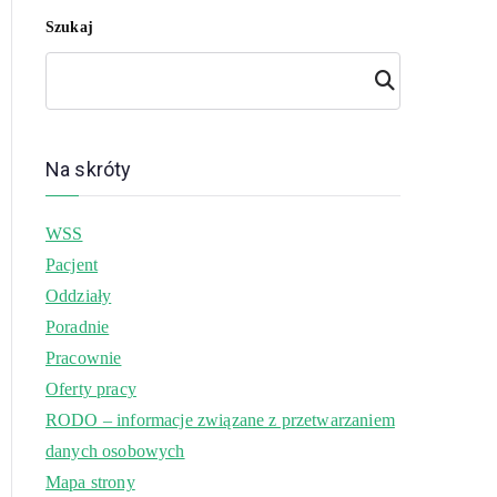
Szukaj
Szuk
aj
Na skróty
WSS
Pacjent
Oddziały
Poradnie
Pracownie
Oferty pracy
RODO – informacje związane z przetwarzaniem
danych osobowych
Mapa strony