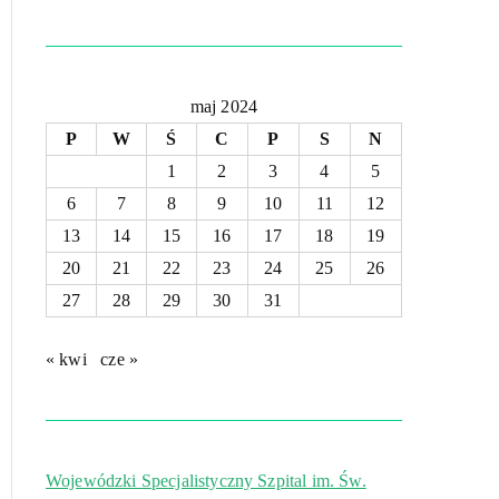
maj 2024
P
W
Ś
C
P
S
N
1
2
3
4
5
6
7
8
9
10
11
12
13
14
15
16
17
18
19
20
21
22
23
24
25
26
27
28
29
30
31
« kwi
cze »
Wojewódzki Specjalistyczny Szpital im. Św.