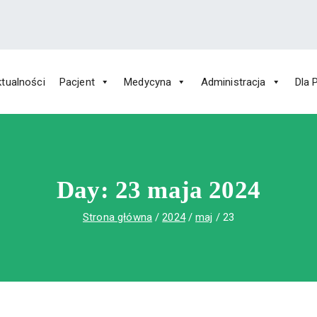
tualności
Pacjent
Medycyna
Administracja
Dla 
 Św. Rafała w Czerwonej Górze
ny im. Św. Rafała w Czerwonej Górze
Day:
23 maja 2024
Strona główna
2024
maj
23