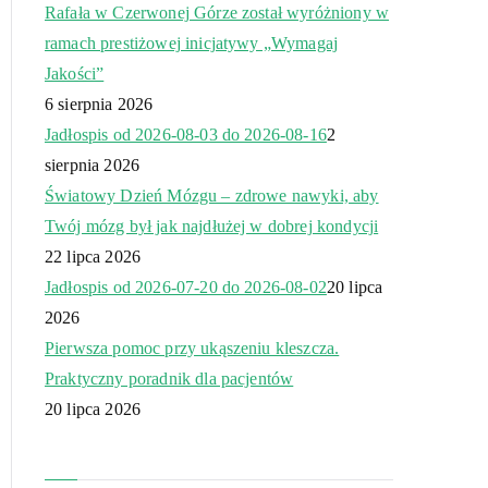
Rafała w Czerwonej Górze został wyróżniony w
ramach prestiżowej inicjatywy „Wymagaj
Jakości”
6 sierpnia 2026
Jadłospis od 2026-08-03 do 2026-08-16
2
sierpnia 2026
Światowy Dzień Mózgu – zdrowe nawyki, aby
Twój mózg był jak najdłużej w dobrej kondycji
22 lipca 2026
Jadłospis od 2026-07-20 do 2026-08-02
20 lipca
2026
Pierwsza pomoc przy ukąszeniu kleszcza.
Praktyczny poradnik dla pacjentów
20 lipca 2026