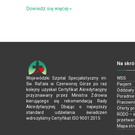
Dowiedz się więcej
Na skró
Wojewódzki Szpital Specjalistyczny im.
WSS
Św. Rafała w Czerwonej Górze po raz
Pacjent
kolejny uzyskał Certyfikat Akredytacyjny
Oddziały
przyznawany przez Ministra Zdrowia
Poradnie
kierującego się rekomendacją Rady
Pracown
Akredytacyjnej. Dbając o najwyższy
Oferty p
standard udzielania świadczeń
RODO – i
wdrożyliśmy Certyfikat ISO 9001:2015
przetwa
Mapa str