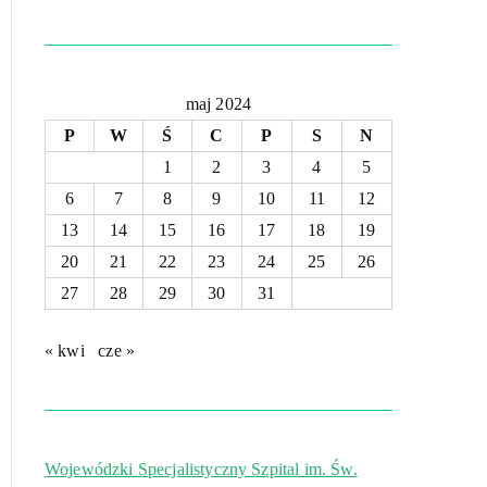
maj 2024
P
W
Ś
C
P
S
N
1
2
3
4
5
6
7
8
9
10
11
12
13
14
15
16
17
18
19
20
21
22
23
24
25
26
27
28
29
30
31
« kwi
cze »
Wojewódzki Specjalistyczny Szpital im. Św.