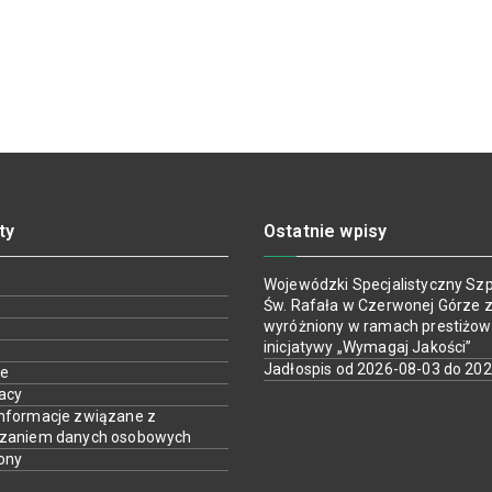
ty
Ostatnie wpisy
Wojewódzki Specjalistyczny Szpi
Św. Rafała w Czerwonej Górze z
wyróżniony w ramach prestiżow
inicjatywy „Wymagaj Jakości”
Jadłospis od 2026-08-03 do 20
ie
racy
nformacje związane z
rzaniem danych osobowych
ony