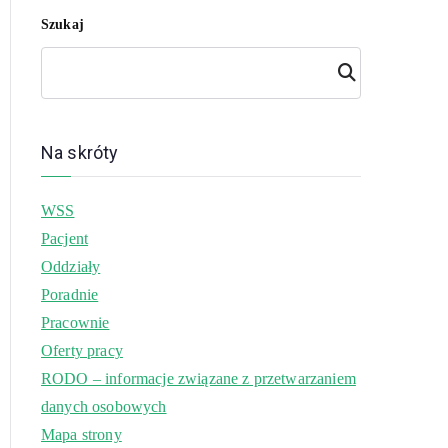
Szukaj
Szuk
aj
Na skróty
WSS
Pacjent
Oddziały
Poradnie
Pracownie
Oferty pracy
RODO – informacje związane z przetwarzaniem
danych osobowych
Mapa strony