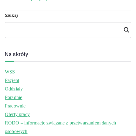
Szukaj
Szuka
j
Na skróty
WSS
Pacjent
Oddziały
Poradnie
Pracownie
Oferty pracy
RODO – informacje związane z przetwarzaniem danych
osobowych