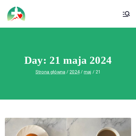
treści
Wojewódzki Szpital Specjalistyczny im. Św.
Wojewódzki Szpital Specjalistyczny im.
Rafała w Czerwonej Górze
Św. Rafała w Czerwonej Górze
Day:
21 maja 2024
Strona główna
2024
maj
21