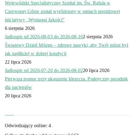
Wojewódzki Specjalistyczny Szpital im. Św. Rafała w
Czerwonej Górze został wyróżniony w ramach prestiżowej
inicjatywy „Wymagaj Jakości”
6 sierpnia 2026
Jadłospis od 2026-08-03 do 2026-08-16
2 sierpnia 2026
Światowy Dzień Mózgu – zdrowe nawyki, aby Twój mózg był
jak najdłużej w dobrej kondycji
22 lipca 2026
Jadłospis od 2026-07-20 do 2026-08-02
20 lipca 2026
Pierwsza pomoc przy ukąszeniu kleszcza. Praktyczny poradnik
dla pacjentów
20 lipca 2026
Odwiedzający online:
4