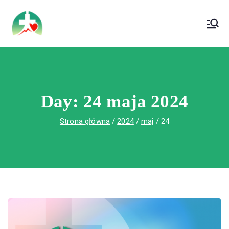
treści
Wojewódzki Szpital Specjalistyczny im. Św.
Wojewódzki Szpital Specjalistyczny im.
Rafała w Czerwonej Górze
Św. Rafała w Czerwonej Górze
Day:
24 maja 2024
Strona główna
2024
maj
24