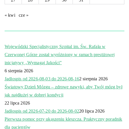
« kwi
cze »
Wojewódzki Specjalistyczny Szpital im. Św. Rafała w
Czerwonej Górze został wyróżniony w ramach prestiżowej
inicjatywy „Wymagaj Jakości”
6 sierpnia 2026
Jadłospis od 2026-08-03 do 2026-08-16
2 sierpnia 2026
Światowy Dzień Mózgu – zdrowe nawyki, aby Twój mózg był
jak najdłużej w dobrej kondycji
22 lipca 2026
Jadłospis od 2026-07-20 do 2026-08-02
20 lipca 2026
Pierwsza pomoc przy ukąszeniu kleszcza. Praktyczny poradnik
dla pacjentów