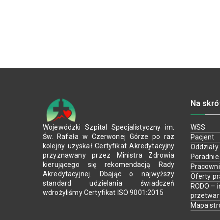
Na skró
Wojewódzki Szpital Specjalistyczny im.
WSS
Św. Rafała w Czerwonej Górze po raz
Pacjent
kolejny uzyskał Certyfikat Akredytacyjny
Oddziały
przyznawany przez Ministra Zdrowia
Poradnie
kierującego się rekomendacją Rady
Pracown
Akredytacyjnej. Dbając o najwyższy
Oferty p
standard udzielania świadczeń
RODO – i
wdrożyliśmy Certyfikat ISO 9001:2015
przetwa
Mapa str