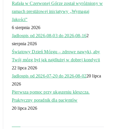
Rafała w Czerwonej Górze został wyróżniony w
ramach prestiżowej inicjatywy „Wymagaj
Jakości”
6 sierpnia 2026
Jadłospis od 2026-08-03 do 2026-08-16
2
sierpnia 2026
Światowy Dzień Mózgu – zdrowe nawyki, aby
Twój mózg był jak najdłużej w dobrej kondycji
22 lipca 2026
Jadłospis od 2026-07-20 do 2026-08-02
20 lipca
2026
Pierwsza pomoc przy ukąszeniu kleszcza.
Praktyczny poradnik dla pacjentów
20 lipca 2026