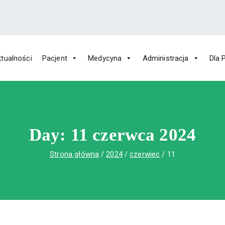
tualności
Pacjent
Medycyna
Administracja
Dla 
 Św. Rafała w Czerwonej Górze
ny im. Św. Rafała w Czerwonej Górze
Day:
11 czerwca 2024
Strona główna
2024
czerwiec
11