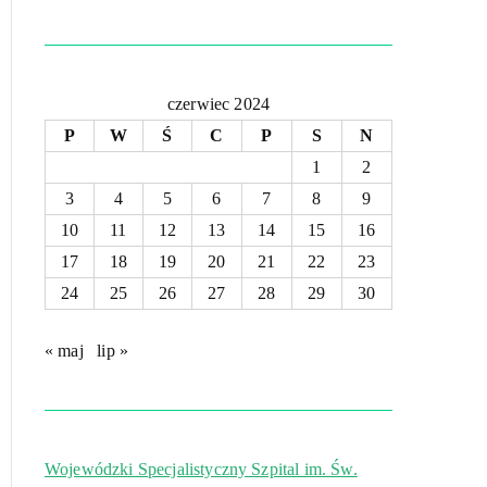
czerwiec 2024
P
W
Ś
C
P
S
N
1
2
3
4
5
6
7
8
9
10
11
12
13
14
15
16
17
18
19
20
21
22
23
24
25
26
27
28
29
30
« maj
lip »
Wojewódzki Specjalistyczny Szpital im. Św.