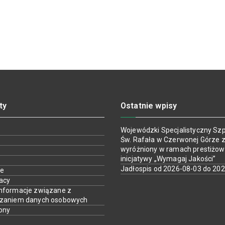
ty
Ostatnie wpisy
Wojewódzki Specjalistyczny Szpi
Św. Rafała w Czerwonej Górze z
wyróżniony w ramach prestiżow
inicjatywy „Wymagaj Jakości”
Jadłospis od 2026-08-03 do 20
ie
racy
nformacje związane z
rzaniem danych osobowych
ony