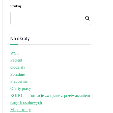
Szukaj
Szuk
aj
Na skróty
WSS
Pacjent
Oddziały
Poradnie
Pracownie
Oferty pracy
RODO – informacje związane z przetwarzaniem
danych osobowych
Mapa strony