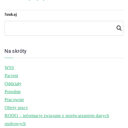
Szukaj
Szuka
j
Na skróty
WSS
Pacjent
Oddziały
Poradnie
Pracownie
Oferty pracy
RODO – informacje związane z przetwarzaniem danych
osobowych