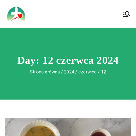
treści
Wojewódzki Szpital Specjalistyczny im. Św.
Wojewódzki Szpital Specjalistyczny im.
Rafała w Czerwonej Górze
Św. Rafała w Czerwonej Górze
Day:
12 czerwca 2024
Strona główna
2024
czerwiec
12