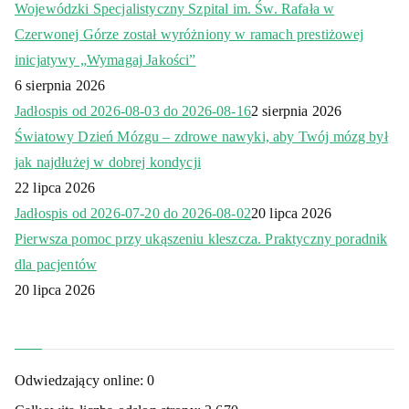
Wojewódzki Specjalistyczny Szpital im. Św. Rafała w
Czerwonej Górze został wyróżniony w ramach prestiżowej
inicjatywy „Wymagaj Jakości”
6 sierpnia 2026
Jadłospis od 2026-08-03 do 2026-08-16
2 sierpnia 2026
Światowy Dzień Mózgu – zdrowe nawyki, aby Twój mózg był
jak najdłużej w dobrej kondycji
22 lipca 2026
Jadłospis od 2026-07-20 do 2026-08-02
20 lipca 2026
Pierwsza pomoc przy ukąszeniu kleszcza. Praktyczny poradnik
dla pacjentów
20 lipca 2026
Odwiedzający online:
0