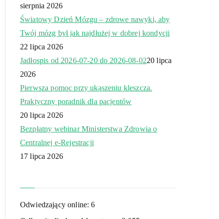
sierpnia 2026
Światowy Dzień Mózgu – zdrowe nawyki, aby
Twój mózg był jak najdłużej w dobrej kondycji
22 lipca 2026
Jadłospis od 2026-07-20 do 2026-08-02
20 lipca
2026
Pierwsza pomoc przy ukąszeniu kleszcza.
Praktyczny poradnik dla pacjentów
20 lipca 2026
Bezpłatny webinar Ministerstwa Zdrowia o
Centralnej e-Rejestracji
17 lipca 2026
Odwiedzający online:
6