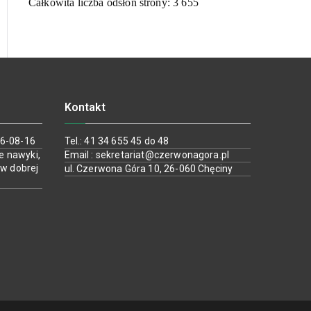
Całkowita liczba odsłon strony:
3 655
Kontakt
26-08-16
Tel.: 41 34 655 45 do 48
e nawyki,
Email : sekretariat@czerwonagora.pl
 w dobrej
ul. Czerwona Góra 10, 26-060 Chęciny