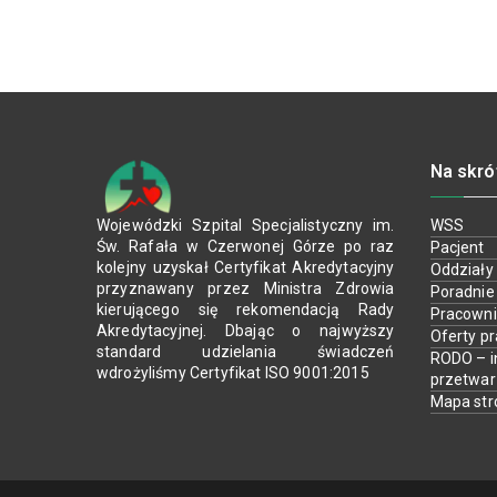
Na skró
Wojewódzki Szpital Specjalistyczny im.
WSS
Św. Rafała w Czerwonej Górze po raz
Pacjent
kolejny uzyskał Certyfikat Akredytacyjny
Oddziały
przyznawany przez Ministra Zdrowia
Poradnie
kierującego się rekomendacją Rady
Pracown
Akredytacyjnej. Dbając o najwyższy
Oferty p
standard udzielania świadczeń
RODO – i
wdrożyliśmy Certyfikat ISO 9001:2015
przetwa
Mapa str