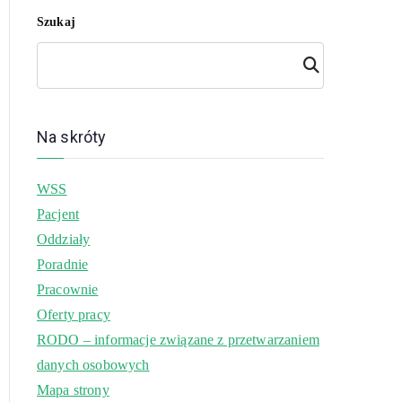
Szukaj
Szuk
aj
Na skróty
WSS
Pacjent
Oddziały
Poradnie
Pracownie
Oferty pracy
RODO – informacje związane z przetwarzaniem
danych osobowych
Mapa strony