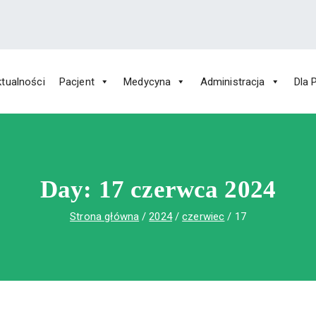
tualności
Pacjent
Medycyna
Administracja
Dla 
 Św. Rafała w Czerwonej Górze
ny im. Św. Rafała w Czerwonej Górze
Day:
17 czerwca 2024
Strona główna
2024
czerwiec
17