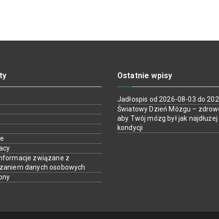
ty
Ostatnie wpisy
Jadłospis od 2026-08-03 do 20
Światowy Dzień Mózgu – zdrow
aby Twój mózg był jak najdłużej
kondycji
ie
racy
nformacje związane z
rzaniem danych osobowych
ony