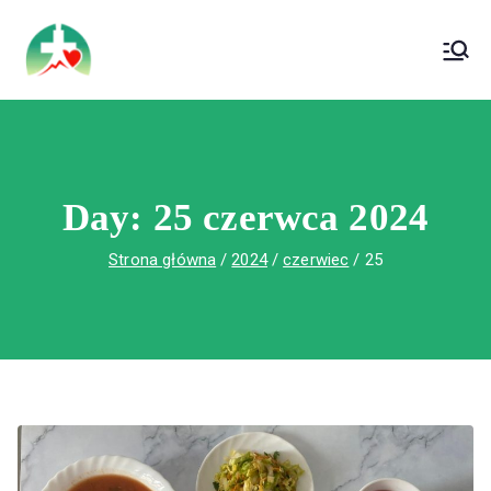
treści
Wojewódzki Szpital Specjalistyczny im. Św.
Wojewódzki Szpital Specjalistyczny im.
Rafała w Czerwonej Górze
Św. Rafała w Czerwonej Górze
Day:
25 czerwca 2024
Strona główna
2024
czerwiec
25