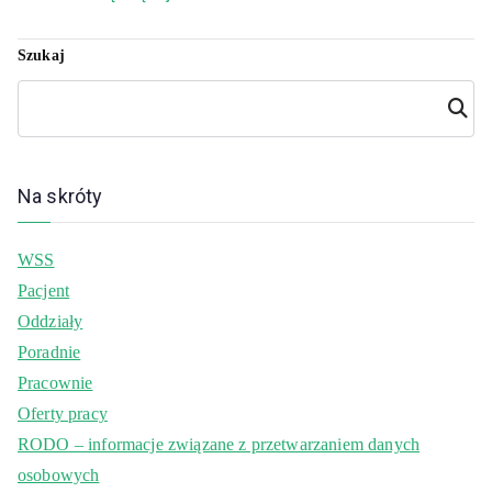
Szukaj
Szuka
j
Na skróty
WSS
Pacjent
Oddziały
Poradnie
Pracownie
Oferty pracy
RODO – informacje związane z przetwarzaniem danych
osobowych