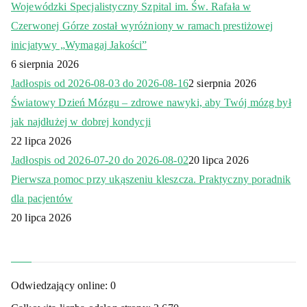
Wojewódzki Specjalistyczny Szpital im. Św. Rafała w
Czerwonej Górze został wyróżniony w ramach prestiżowej
inicjatywy „Wymagaj Jakości”
6 sierpnia 2026
Jadłospis od 2026-08-03 do 2026-08-16
2 sierpnia 2026
Światowy Dzień Mózgu – zdrowe nawyki, aby Twój mózg był
jak najdłużej w dobrej kondycji
22 lipca 2026
Jadłospis od 2026-07-20 do 2026-08-02
20 lipca 2026
Pierwsza pomoc przy ukąszeniu kleszcza. Praktyczny poradnik
dla pacjentów
20 lipca 2026
Odwiedzający online:
0