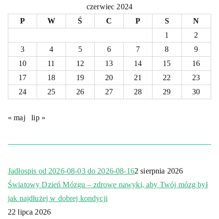
czerwiec 2024
P
W
Ś
C
P
S
N
1
2
3
4
5
6
7
8
9
10
11
12
13
14
15
16
17
18
19
20
21
22
23
24
25
26
27
28
29
30
« maj
lip »
Jadłospis od 2026-08-03 do 2026-08-16
2 sierpnia 2026
Światowy Dzień Mózgu – zdrowe nawyki, aby Twój mózg był
jak najdłużej w dobrej kondycji
22 lipca 2026