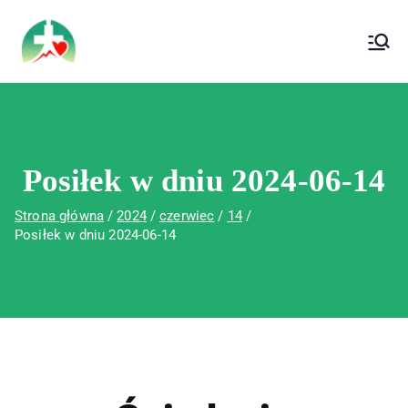
treści
Wojewódzki Szpital Specjalistyczny im. Św.
Wojewódzki Szpital Specjalistyczny im.
Rafała w Czerwonej Górze
Św. Rafała w Czerwonej Górze
Posiłek w dniu 2024-06-14
Strona główna
2024
czerwiec
14
Posiłek w dniu 2024-06-14