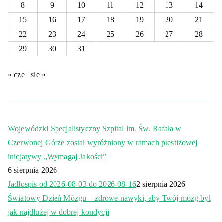
8
9
10
11
12
13
14
15
16
17
18
19
20
21
22
23
24
25
26
27
28
29
30
31
« cze
sie »
Wojewódzki Specjalistyczny Szpital im. Św. Rafała w
Czerwonej Górze został wyróżniony w ramach prestiżowej
inicjatywy „Wymagaj Jakości”
6 sierpnia 2026
Jadłospis od 2026-08-03 do 2026-08-16
2 sierpnia 2026
Światowy Dzień Mózgu – zdrowe nawyki, aby Twój mózg był
jak najdłużej w dobrej kondycji