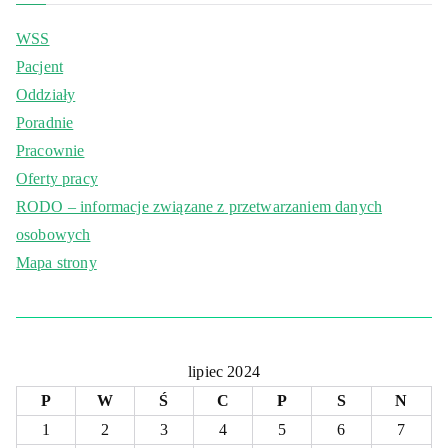
WSS
Pacjent
Oddziały
Poradnie
Pracownie
Oferty pracy
RODO – informacje związane z przetwarzaniem danych
osobowych
Mapa strony
lipiec 2024
P
W
Ś
C
P
S
N
1
2
3
4
5
6
7