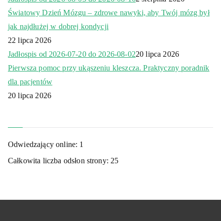
Światowy Dzień Mózgu – zdrowe nawyki, aby Twój mózg był
jak najdłużej w dobrej kondycji
22 lipca 2026
Jadłospis od 2026-07-20 do 2026-08-02
20 lipca 2026
Pierwsza pomoc przy ukąszeniu kleszcza. Praktyczny poradnik
dla pacjentów
20 lipca 2026
Odwiedzający online:
1
Całkowita liczba odsłon strony:
25