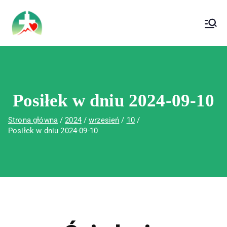
treści
Wojewódzki Szpital Specjalistyczny im. Św.
Wojewódzki Szpital Specjalistyczny im.
Rafała w Czerwonej Górze
Św. Rafała w Czerwonej Górze
Posiłek w dniu 2024-09-10
Strona główna
2024
wrzesień
10
Posiłek w dniu 2024-09-10