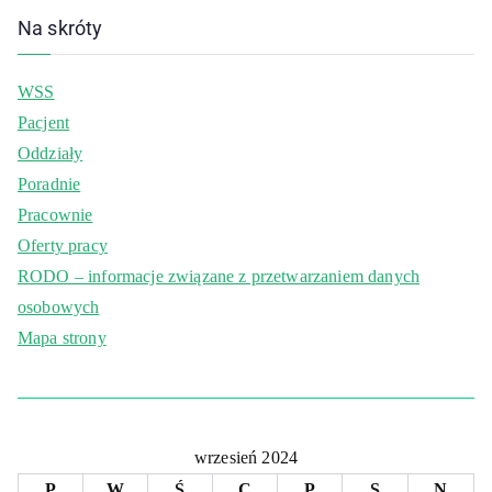
Na skróty
WSS
Pacjent
Oddziały
Poradnie
Pracownie
Oferty pracy
RODO – informacje związane z przetwarzaniem danych
osobowych
Mapa strony
wrzesień 2024
P
W
Ś
C
P
S
N