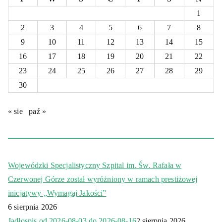
1
2
3
4
5
6
7
8
9
10
11
12
13
14
15
16
17
18
19
20
21
22
23
24
25
26
27
28
29
30
« sie
paź »
Wojewódzki Specjalistyczny Szpital im. Św. Rafała w
Czerwonej Górze został wyróżniony w ramach prestiżowej
inicjatywy „Wymagaj Jakości”
6 sierpnia 2026
Jadłospis od 2026-08-03 do 2026-08-16
2 sierpnia 2026