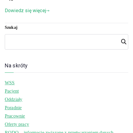
Dowiedz się więcej
Szukaj
Szuka
j
Na skróty
WSS
Pacjent
Oddziały
Poradnie
Pracownie
Oferty pracy
RODO – informacje związane z przetwarzaniem danych