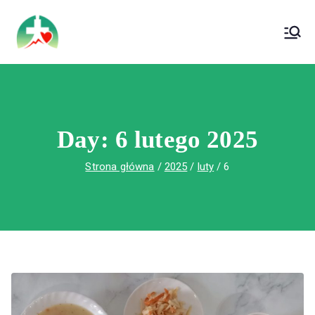
treści
Wojewódzki Szpital Specjalistyczny im. Św.
Wojewódzki Szpital Specjalistyczny im.
Rafała w Czerwonej Górze
Św. Rafała w Czerwonej Górze
Day:
6 lutego 2025
Strona główna
2025
luty
6