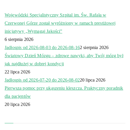
Wojewódzki Specjalistyczny Szpital im. Św. Rafała w
Czerwonej Górze został wyróżniony w ramach prestiżowej
inicjatywy „Wymagaj Jakości”
6 sierpnia 2026
Jadłospis od 2026-08-03 do 2026-08-16
2 sierpnia 2026
Światowy Dzień Mózgu – zdrowe nawyki, aby Twój mózg był
jak najdłużej w dobrej kondycji
22 lipca 2026
Jadłospis od 2026-07-20 do 2026-08-02
20 lipca 2026
Pierwsza pomoc przy ukąszeniu kleszcza. Praktyczny poradnik
dla pacjentów
20 lipca 2026