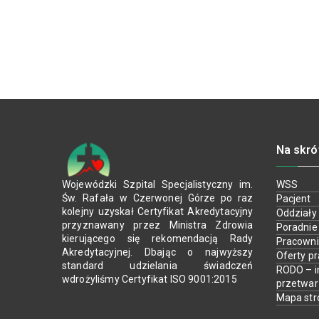
Na skró
Wojewódzki Szpital Specjalistyczny im.
WSS
Św. Rafała w Czerwonej Górze po raz
Pacjent
kolejny uzyskał Certyfikat Akredytacyjny
Oddziały
przyznawany przez Ministra Zdrowia
Poradnie
kierującego się rekomendacją Rady
Pracown
Akredytacyjnej. Dbając o najwyższy
Oferty p
standard udzielania świadczeń
RODO – i
wdrożyliśmy Certyfikat ISO 9001:2015
przetwa
Mapa str