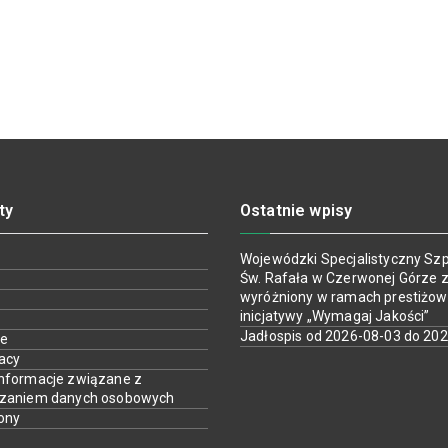
ty
Ostatnie wpisy
Wojewódzki Specjalistyczny Szpi
Św. Rafała w Czerwonej Górze z
wyróżniony w ramach prestiżow
inicjatywy „Wymagaj Jakości”
Jadłospis od 2026-08-03 do 20
ie
racy
nformacje związane z
rzaniem danych osobowych
ony