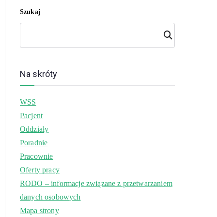
Szukaj
Szuk
aj
Na skróty
WSS
Pacjent
Oddziały
Poradnie
Pracownie
Oferty pracy
RODO – informacje związane z przetwarzaniem
danych osobowych
Mapa strony