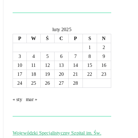
luty 2025
P
W
Ś
C
P
S
N
1
2
3
4
5
6
7
8
9
10
11
12
13
14
15
16
17
18
19
20
21
22
23
24
25
26
27
28
« sty
mar »
Wojewódzki Specjalistyczny Szpital im. Św.