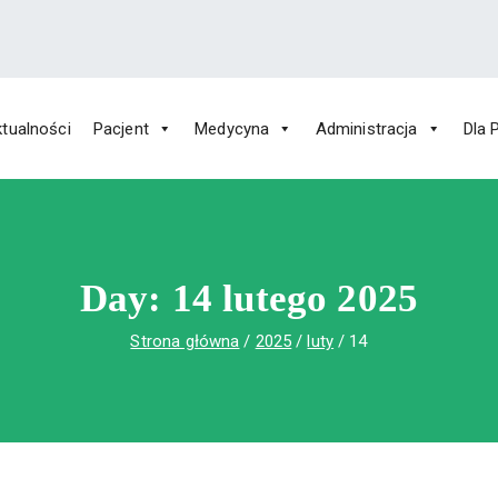
tualności
Pacjent
Medycyna
Administracja
Dla 
 Św. Rafała w Czerwonej Górze
ny im. Św. Rafała w Czerwonej Górze
Day:
14 lutego 2025
Strona główna
2025
luty
14