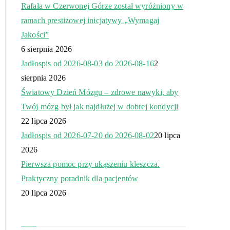
Rafała w Czerwonej Górze został wyróżniony w
ramach prestiżowej inicjatywy „Wymagaj
Jakości”
6 sierpnia 2026
Jadłospis od 2026-08-03 do 2026-08-16
2
sierpnia 2026
Światowy Dzień Mózgu – zdrowe nawyki, aby
Twój mózg był jak najdłużej w dobrej kondycji
22 lipca 2026
Jadłospis od 2026-07-20 do 2026-08-02
20 lipca
2026
Pierwsza pomoc przy ukąszeniu kleszcza.
Praktyczny poradnik dla pacjentów
20 lipca 2026