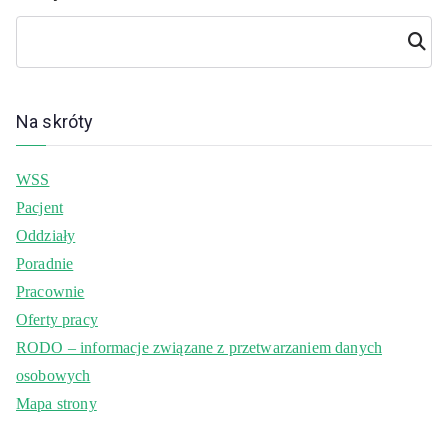
Szuka
j
Na skróty
WSS
Pacjent
Oddziały
Poradnie
Pracownie
Oferty pracy
RODO – informacje związane z przetwarzaniem danych
osobowych
Mapa strony