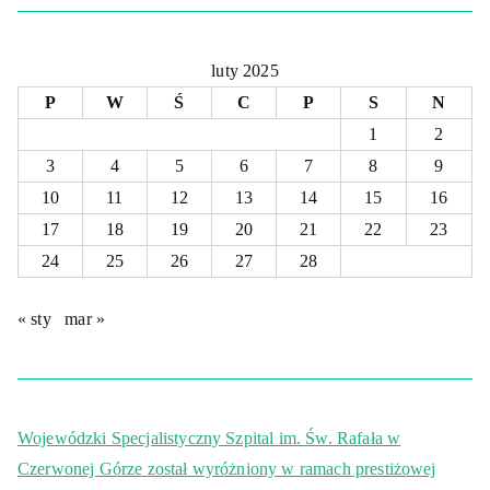
luty 2025
P
W
Ś
C
P
S
N
1
2
3
4
5
6
7
8
9
10
11
12
13
14
15
16
17
18
19
20
21
22
23
24
25
26
27
28
« sty
mar »
Wojewódzki Specjalistyczny Szpital im. Św. Rafała w
Czerwonej Górze został wyróżniony w ramach prestiżowej