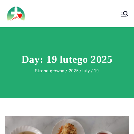
treści
Wojewódzki Szpital Specjalistyczny im. Św.
Wojewódzki Szpital Specjalistyczny im.
Rafała w Czerwonej Górze
Św. Rafała w Czerwonej Górze
Day:
19 lutego 2025
Strona główna
2025
luty
19