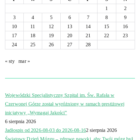
1
2
3
4
5
6
7
8
9
10
11
12
13
14
15
16
17
18
19
20
21
22
23
24
25
26
27
28
« sty
mar »
Wojewódzki Specjalistyczny Szpital im. Św. Rafała w
Czerwonej Górze został wyróżniony w ramach prestiżowej
inicjatywy „Wymagaj Jakości”
6 sierpnia 2026
Jadłospis od 2026-08-03 do 2026-08-16
2 sierpnia 2026
Światowy Dzień Mózgu – zdrowe nawyki, aby Twój mózg był