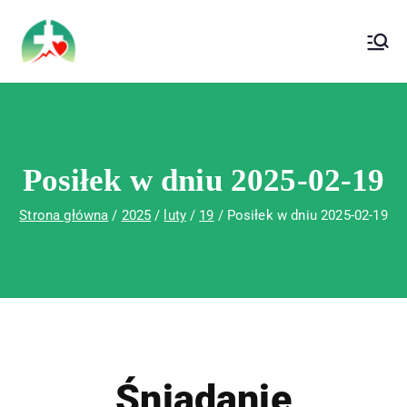
treści
Wojewódzki Szpital Specjalistyczny im. Św.
Wojewódzki Szpital Specjalistyczny im.
Rafała w Czerwonej Górze
Św. Rafała w Czerwonej Górze
Posiłek w dniu 2025-02-19
Strona główna
2025
luty
19
Posiłek w dniu 2025-02-19
Śniadanie