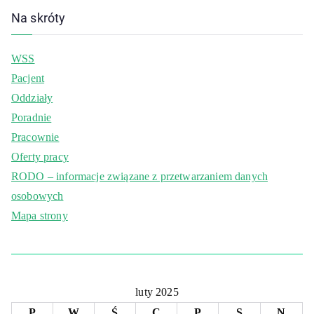
Na skróty
WSS
Pacjent
Oddziały
Poradnie
Pracownie
Oferty pracy
RODO – informacje związane z przetwarzaniem danych
osobowych
Mapa strony
luty 2025
P
W
Ś
C
P
S
N