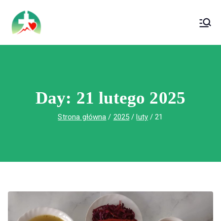
treści
Wojewódzki Szpital Specjalistyczny im. Św.
Wojewódzki Szpital Specjalistyczny im.
Rafała w Czerwonej Górze
Św. Rafała w Czerwonej Górze
Day:
21 lutego 2025
Strona główna
2025
luty
21