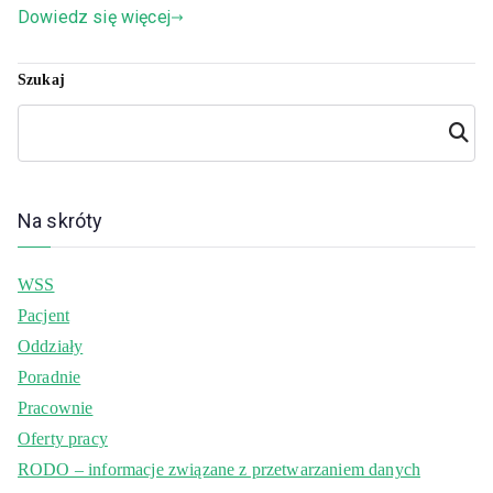
Dowiedz się więcej
Szukaj
Szuka
j
Na skróty
WSS
Pacjent
Oddziały
Poradnie
Pracownie
Oferty pracy
RODO – informacje związane z przetwarzaniem danych