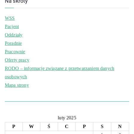
Na skróty
WSS
Pacjent
Oddziały
Poradnie
Pracownie
Oferty pracy
RODO – informacje związane z przetwarzaniem danych
osobowych
Mapa strony
luty 2025
P
W
Ś
C
P
S
N