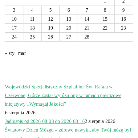
1
2
3
4
5
6
7
8
9
10
11
12
13
14
15
16
17
18
19
20
21
22
23
24
25
26
27
28
« sty
mar »
Wojewódzki Specjalistyczny Szpital im. Św. Rafała w
Czerwonej Górze został wyróżniony w ramach prestiżowej
inicjatywy „Wymagaj Jakości”
6 sierpnia 2026
Jadłospis od 2026-08-03 do 2026-08-16
2 sierpnia 2026
Światowy Dzień Mózgu – zdrowe nawyki, aby Twój mózg był