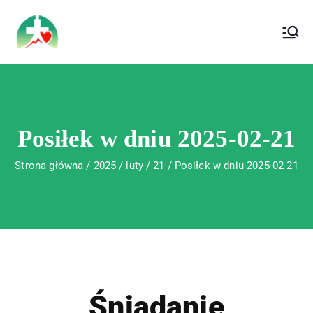
treści
Wojewódzki Szpital Specjalistyczny im. Św.
Wojewódzki Szpital Specjalistyczny im.
Rafała w Czerwonej Górze
Św. Rafała w Czerwonej Górze
Posiłek w dniu 2025-02-21
Strona główna
2025
luty
21
Posiłek w dniu 2025-02-21
Śniadanie