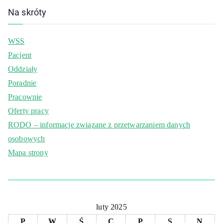
Na skróty
WSS
Pacjent
Oddziały
Poradnie
Pracownie
Oferty pracy
RODO – informacje związane z przetwarzaniem danych
osobowych
Mapa strony
luty 2025
P
W
Ś
C
P
S
N