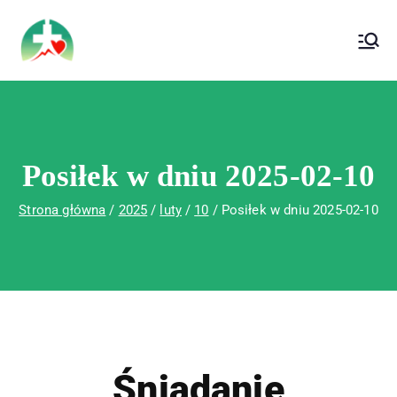
treści
Wojewódzki Szpital Specjalistyczny im. Św.
Wojewódzki Szpital Specjalistyczny im.
Rafała w Czerwonej Górze
Św. Rafała w Czerwonej Górze
Posiłek w dniu 2025-02-10
Strona główna
2025
luty
10
Posiłek w dniu 2025-02-10
Śniadanie