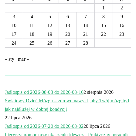
1
2
3
4
5
6
7
8
9
10
11
12
13
14
15
16
17
18
19
20
21
22
23
24
25
26
27
28
« sty
mar »
Jadłospis od 2026-08-03 do 2026-08-16
2 sierpnia 2026
Światowy Dzień Mózgu – zdrowe nawyki, aby Twój mózg był
jak najdłużej w dobrej kondycji
22 lipca 2026
Jadłospis od 2026-07-20 do 2026-08-02
20 lipca 2026
Pierwsza pomoc przy ukąszeniu kleszcza. Praktyczny poradnik