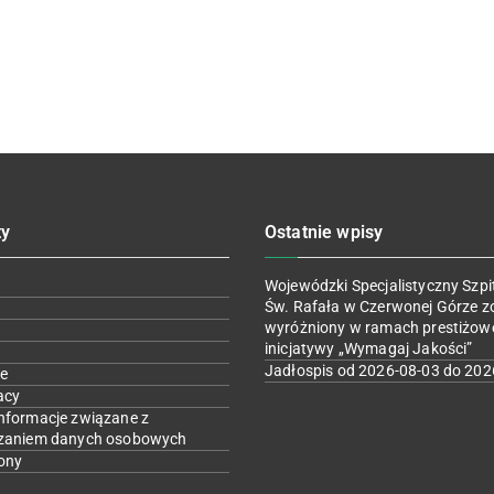
ty
Ostatnie wpisy
Wojewódzki Specjalistyczny Szpit
Św. Rafała w Czerwonej Górze z
wyróżniony w ramach prestiżow
inicjatywy „Wymagaj Jakości”
Jadłospis od 2026-08-03 do 202
e
acy
nformacje związane z
zaniem danych osobowych
ony