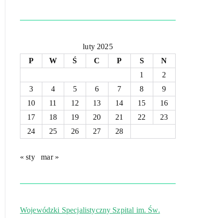
luty 2025
P
W
Ś
C
P
S
N
1
2
3
4
5
6
7
8
9
10
11
12
13
14
15
16
17
18
19
20
21
22
23
24
25
26
27
28
« sty
mar »
Wojewódzki Specjalistyczny Szpital im. Św.