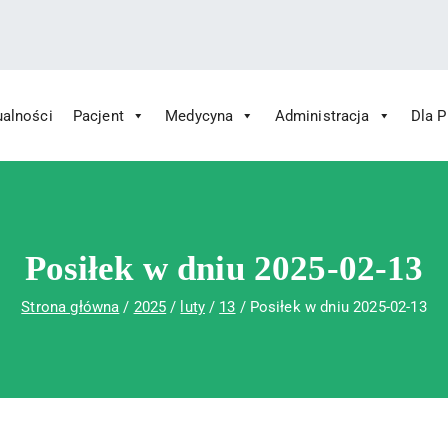
ualności
Pacjent
Medycyna
Administracja
Dla 
 Św. Rafała w Czerwonej Górze
ny im. Św. Rafała w Czerwonej Górze
Posiłek w dniu 2025-02-13
Strona główna
2025
luty
13
Posiłek w dniu 2025-02-13