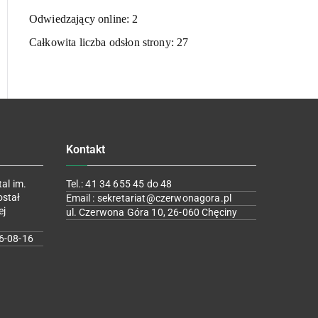
Odwiedzający online:
2
Całkowita liczba odsłon strony:
27
Kontakt
al im.
Tel.: 41 34 655 45 do 48
ostał
Email : sekretariat@czerwonagora.pl
ej
ul. Czerwona Góra 10, 26-060 Chęciny
6-08-16