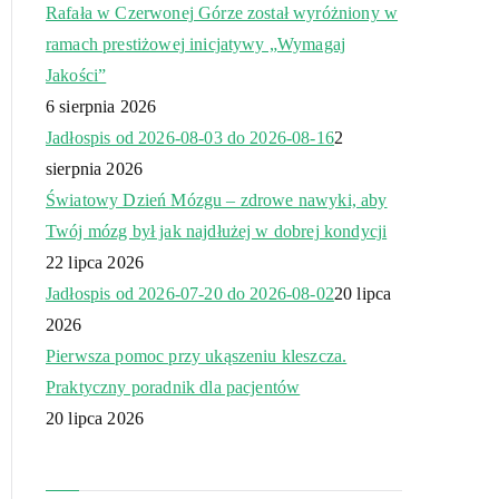
Rafała w Czerwonej Górze został wyróżniony w
ramach prestiżowej inicjatywy „Wymagaj
Jakości”
6 sierpnia 2026
Jadłospis od 2026-08-03 do 2026-08-16
2
sierpnia 2026
Światowy Dzień Mózgu – zdrowe nawyki, aby
Twój mózg był jak najdłużej w dobrej kondycji
22 lipca 2026
Jadłospis od 2026-07-20 do 2026-08-02
20 lipca
2026
Pierwsza pomoc przy ukąszeniu kleszcza.
Praktyczny poradnik dla pacjentów
20 lipca 2026