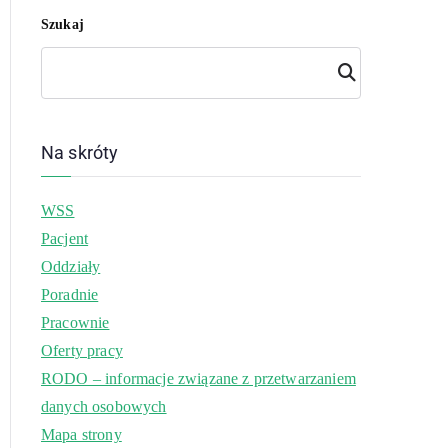
Szukaj
Szuk
aj
Na skróty
WSS
Pacjent
Oddziały
Poradnie
Pracownie
Oferty pracy
RODO – informacje związane z przetwarzaniem
danych osobowych
Mapa strony