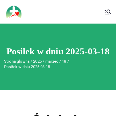
treści
Wojewódzki Szpital Specjalistyczny im. Św.
Wojewódzki Szpital Specjalistyczny im.
Rafała w Czerwonej Górze
Św. Rafała w Czerwonej Górze
Posiłek w dniu 2025-03-18
Strona główna
2025
marzec
18
Posiłek w dniu 2025-03-18