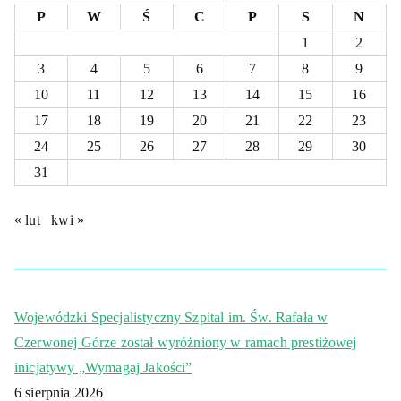
P
W
Ś
C
P
S
N
1
2
3
4
5
6
7
8
9
10
11
12
13
14
15
16
17
18
19
20
21
22
23
24
25
26
27
28
29
30
31
« lut
kwi »
Wojewódzki Specjalistyczny Szpital im. Św. Rafała w
Czerwonej Górze został wyróżniony w ramach prestiżowej
inicjatywy „Wymagaj Jakości”
6 sierpnia 2026