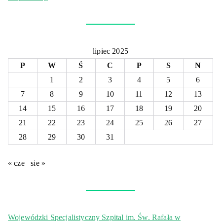
lipiec 2025
P
W
Ś
C
P
S
N
1
2
3
4
5
6
7
8
9
10
11
12
13
14
15
16
17
18
19
20
21
22
23
24
25
26
27
28
29
30
31
« cze
sie »
Wojewódzki Specjalistyczny Szpital im. Św. Rafała w