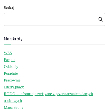
Szukaj
Szukaj
Na skróty
WSS
Pacjent
Oddziały
Poradnie
Pracownie
Oferty pracy
RODO – informacje związane z przetwarzaniem danych
osobowych
Mapa strony