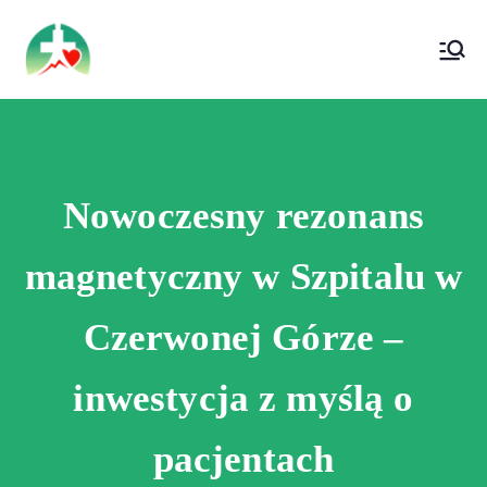
treści
Wojewódzki Szpital Specjalistyczny im. Św.
Wojewódzki Szpital Specjalistyczny im.
Rafała w Czerwonej Górze
Św. Rafała w Czerwonej Górze
Nowoczesny rezonans
magnetyczny w Szpitalu w
Czerwonej Górze –
inwestycja z myślą o
pacjentach