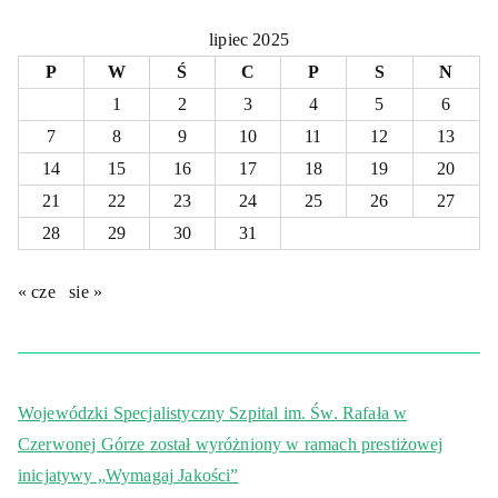
lipiec 2025
P
W
Ś
C
P
S
N
1
2
3
4
5
6
7
8
9
10
11
12
13
14
15
16
17
18
19
20
21
22
23
24
25
26
27
28
29
30
31
« cze
sie »
Wojewódzki Specjalistyczny Szpital im. Św. Rafała w
Czerwonej Górze został wyróżniony w ramach prestiżowej
inicjatywy „Wymagaj Jakości”