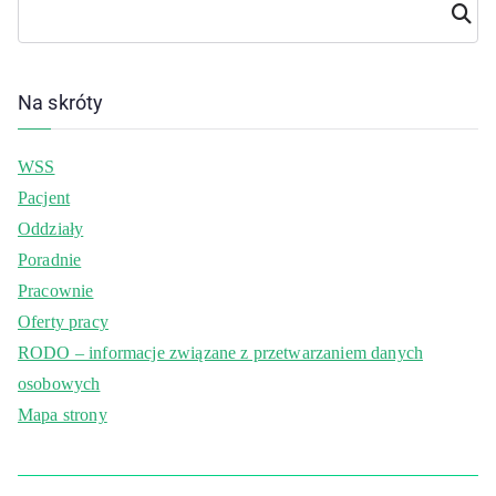
Szuka
j
Na skróty
WSS
Pacjent
Oddziały
Poradnie
Pracownie
Oferty pracy
RODO – informacje związane z przetwarzaniem danych
osobowych
Mapa strony