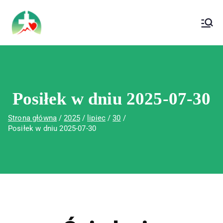
treści
Wojewódzki Szpital Specjalistyczny im. Św.
Wojewódzki Szpital Specjalistyczny im.
Rafała w Czerwonej Górze
Św. Rafała w Czerwonej Górze
Posiłek w dniu 2025-07-30
Strona główna
2025
lipiec
30
Posiłek w dniu 2025-07-30