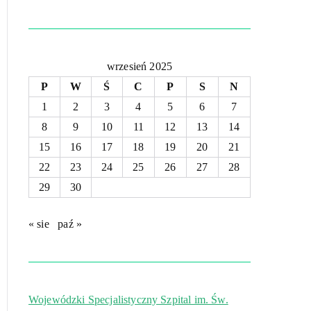
wrzesień 2025
P
W
Ś
C
P
S
N
1
2
3
4
5
6
7
8
9
10
11
12
13
14
15
16
17
18
19
20
21
22
23
24
25
26
27
28
29
30
« sie
paź »
Wojewódzki Specjalistyczny Szpital im. Św.