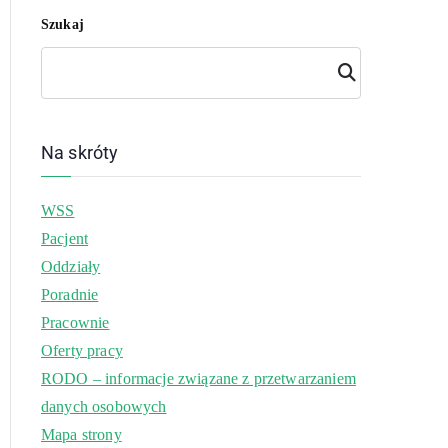
Szukaj
Szuk
aj
Na skróty
WSS
Pacjent
Oddziały
Poradnie
Pracownie
Oferty pracy
RODO – informacje związane z przetwarzaniem
danych osobowych
Mapa strony