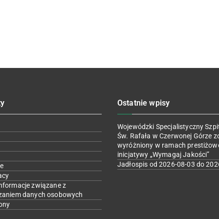
ty
Ostatnie wpisy
Wojewódzki Specjalistyczny Szpit
Św. Rafała w Czerwonej Górze z
wyróżniony w ramach prestiżow
inicjatywy „Wymagaj Jakości”
Jadłospis od 2026-08-03 do 202
e
acy
nformacje związane z
zaniem danych osobowych
ony