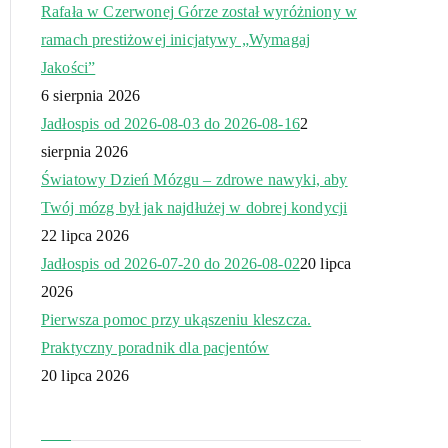
Rafała w Czerwonej Górze został wyróżniony w
ramach prestiżowej inicjatywy „Wymagaj
Jakości”
6 sierpnia 2026
Jadłospis od 2026-08-03 do 2026-08-16
2
sierpnia 2026
Światowy Dzień Mózgu – zdrowe nawyki, aby
Twój mózg był jak najdłużej w dobrej kondycji
22 lipca 2026
Jadłospis od 2026-07-20 do 2026-08-02
20 lipca
2026
Pierwsza pomoc przy ukąszeniu kleszcza.
Praktyczny poradnik dla pacjentów
20 lipca 2026