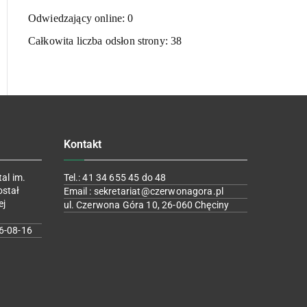
Odwiedzający online:
0
Całkowita liczba odsłon strony:
38
Kontakt
al im.
Tel.: 41 34 655 45 do 48
ostał
Email : sekretariat@czerwonagora.pl
ej
ul. Czerwona Góra 10, 26-060 Chęciny
6-08-16