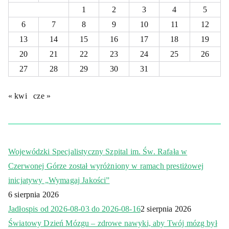
1
2
3
4
5
6
7
8
9
10
11
12
13
14
15
16
17
18
19
20
21
22
23
24
25
26
27
28
29
30
31
« kwi
cze »
Wojewódzki Specjalistyczny Szpital im. Św. Rafała w
Czerwonej Górze został wyróżniony w ramach prestiżowej
inicjatywy „Wymagaj Jakości”
6 sierpnia 2026
Jadłospis od 2026-08-03 do 2026-08-16
2 sierpnia 2026
Światowy Dzień Mózgu – zdrowe nawyki, aby Twój mózg był