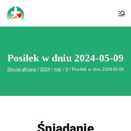
treści
Wojewódzki Szpital Specjalistyczny im. Św.
Wojewódzki Szpital Specjalistyczny im.
Rafała w Czerwonej Górze
Św. Rafała w Czerwonej Górze
Posiłek w dniu 2024-05-09
Strona główna
2024
maj
9
Posiłek w dniu 2024-05-09
Śniadanie