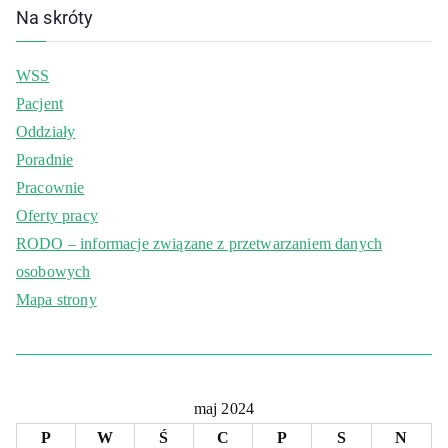
Na skróty
WSS
Pacjent
Oddziały
Poradnie
Pracownie
Oferty pracy
RODO – informacje związane z przetwarzaniem danych
osobowych
Mapa strony
maj 2024
P
W
Ś
C
P
S
N