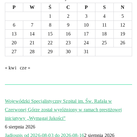
P
W
Ś
C
P
S
N
1
2
3
4
5
6
7
8
9
10
11
12
13
14
15
16
17
18
19
20
21
22
23
24
25
26
27
28
29
30
31
« kwi
cze »
Wojewódzki Specjalistyczny Szpital im. Św. Rafała w
Czerwonej Górze został wyróżniony w ramach prestiżowej
inicjatywy „Wymagaj Jakości”
6 sierpnia 2026
Jadłospis od 2026-08-03 do 2026-08-16
2 sierpnia 2026