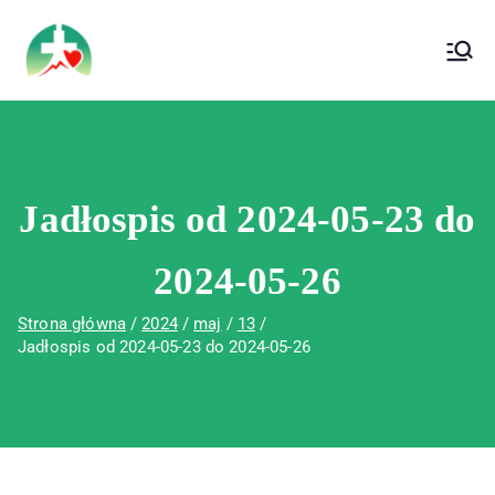
treści
Wojewódzki Szpital Specjalistyczny im. Św.
Wojewódzki Szpital Specjalistyczny im.
Rafała w Czerwonej Górze
Św. Rafała w Czerwonej Górze
Jadłospis od 2024-05-23 do
2024-05-26
Strona główna
2024
maj
13
Jadłospis od 2024-05-23 do 2024-05-26