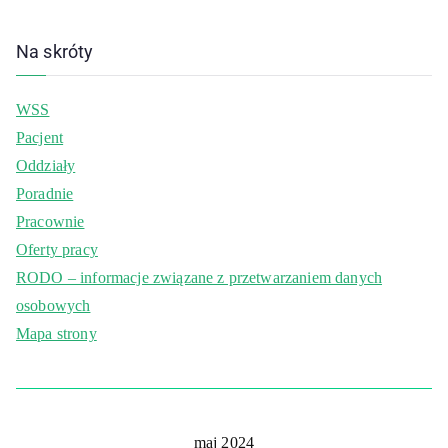
Na skróty
WSS
Pacjent
Oddziały
Poradnie
Pracownie
Oferty pracy
RODO – informacje związane z przetwarzaniem danych
osobowych
Mapa strony
maj 2024