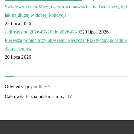
Światowy Dzień Mózgu – zdrowe nawyki, aby Twój mózg był
jak najdłużej w dobrej kondycji
22 lipca 2026
Jadłospis od 2026-07-20 do 2026-08-02
20 lipca 2026
Pierwsza pomoc przy ukąszeniu kleszcza. Praktyczny poradnik
dla pacjentów
20 lipca 2026
Odwiedzający online:
7
Całkowita liczba odsłon strony:
17