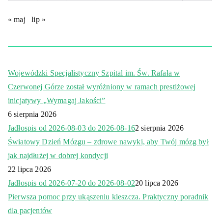
« maj
lip »
Wojewódzki Specjalistyczny Szpital im. Św. Rafała w
Czerwonej Górze został wyróżniony w ramach prestiżowej
inicjatywy „Wymagaj Jakości”
6 sierpnia 2026
Jadłospis od 2026-08-03 do 2026-08-16
2 sierpnia 2026
Światowy Dzień Mózgu – zdrowe nawyki, aby Twój mózg był
jak najdłużej w dobrej kondycji
22 lipca 2026
Jadłospis od 2026-07-20 do 2026-08-02
20 lipca 2026
Pierwsza pomoc przy ukąszeniu kleszcza. Praktyczny poradnik
dla pacjentów