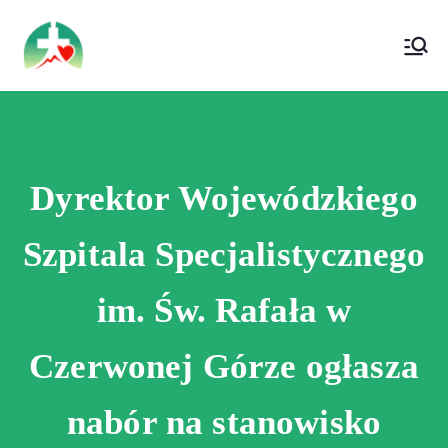
treści
Wojewódzki Szpital Specjalistyczny im. Św.
Wojewódzki Szpital Specjalistyczny im.
Rafała w Czerwonej Górze
Św. Rafała w Czerwonej Górze
Dyrektor Wojewódzkiego
Szpitala Specjalistycznego
im. Św. Rafała w
Czerwonej Górze ogłasza
nabór na stanowisko