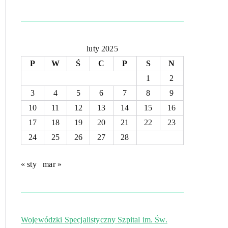
luty 2025
P
W
Ś
C
P
S
N
1
2
3
4
5
6
7
8
9
10
11
12
13
14
15
16
17
18
19
20
21
22
23
24
25
26
27
28
« sty
mar »
Wojewódzki Specjalistyczny Szpital im. Św.