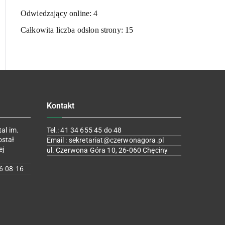
Odwiedzający online:
4
Całkowita liczba odsłon strony:
15
Kontakt
al im.
Tel.: 41 34 655 45 do 48
ostał
Email : sekretariat@czerwonagora.pl
ej
ul. Czerwona Góra 10, 26-060 Chęciny
6-08-16