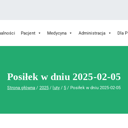
ualności
Pacjent
Medycyna
Administracja
Dla 
 Św. Rafała w Czerwonej Górze
ny im. Św. Rafała w Czerwonej Górze
Posiłek w dniu 2025-02-05
Strona główna
2025
luty
5
Posiłek w dniu 2025-02-05