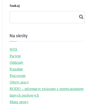
Szukaj
Szuk
aj
Na skróty
WSS
Pacjent
Oddziały
Poradnie
Pracownie
Oferty pracy
RODO – informacje związane z przetwarzaniem
danych osobowych
Mapa strony