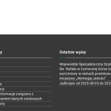
ty
Ostatnie wpisy
Wojewódzki Specjalistyczny Szpit
Św. Rafała w Czerwonej Górze z
wyróżniony w ramach prestiżow
inicjatywy „Wymagaj Jakości”
Jadłospis od 2026-08-03 do 202
e
acy
nformacje związane z
zaniem danych osobowych
ony