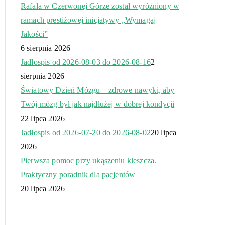
Rafała w Czerwonej Górze został wyróżniony w
ramach prestiżowej inicjatywy „Wymagaj
Jakości”
6 sierpnia 2026
Jadłospis od 2026-08-03 do 2026-08-16
2
sierpnia 2026
Światowy Dzień Mózgu – zdrowe nawyki, aby
Twój mózg był jak najdłużej w dobrej kondycji
22 lipca 2026
Jadłospis od 2026-07-20 do 2026-08-02
20 lipca
2026
Pierwsza pomoc przy ukąszeniu kleszcza.
Praktyczny poradnik dla pacjentów
20 lipca 2026