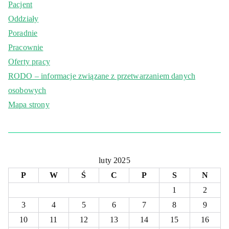
Pacjent
Oddziały
Poradnie
Pracownie
Oferty pracy
RODO – informacje związane z przetwarzaniem danych
osobowych
Mapa strony
luty 2025
P
W
Ś
C
P
S
N
1
2
3
4
5
6
7
8
9
10
11
12
13
14
15
16