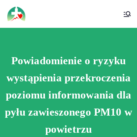
treści
Wojewódzki Szpital Specjalistyczny im. Św.
Wojewódzki Szpital Specjalistyczny im.
Rafała w Czerwonej Górze
Św. Rafała w Czerwonej Górze
Powiadomienie o ryzyku
wystąpienia przekroczenia
poziomu informowania dla
pyłu zawieszonego PM10 w
powietrzu