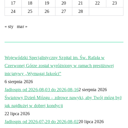
17
18
19
20
21
22
23
24
25
26
27
28
« sty
mar »
Wojewódzki Specjalistyczny Szpital im. Św. Rafała w
Czerwonej Górze został wyróżniony w ramach prestiżowej
inicjatywy „Wymagaj Jakości”
6 sierpnia 2026
Jadłospis od 2026-08-03 do 2026-08-16
2 sierpnia 2026
Światowy Dzień Mózgu – zdrowe nawyki, aby Twój mózg był
jak najdłużej w dobrej kondycji
22 lipca 2026
Jadłospis od 2026-07-20 do 2026-08-02
20 lipca 2026