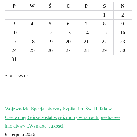
P
W
Ś
C
P
S
N
1
2
3
4
5
6
7
8
9
10
11
12
13
14
15
16
17
18
19
20
21
22
23
24
25
26
27
28
29
30
31
« lut
kwi »
Wojewódzki Specjalistyczny Szpital im. Św. Rafała w
Czerwonej Górze został wyróżniony w ramach prestiżowej
inicjatywy „Wymagaj Jakości”
6 sierpnia 2026