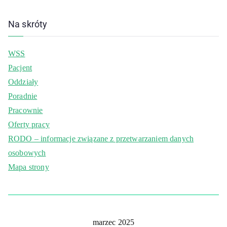
Na skróty
WSS
Pacjent
Oddziały
Poradnie
Pracownie
Oferty pracy
RODO – informacje związane z przetwarzaniem danych
osobowych
Mapa strony
marzec 2025