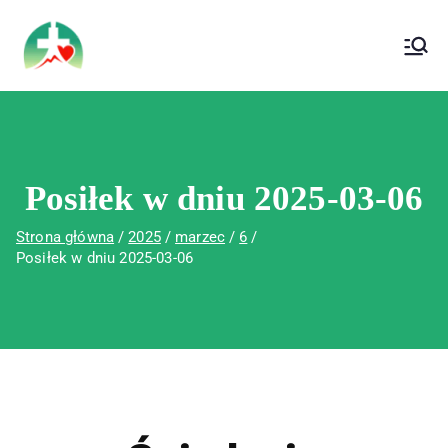
treści
Wojewódzki Szpital Specjalistyczny im. Św.
Wojewódzki Szpital Specjalistyczny im.
Rafała w Czerwonej Górze
Św. Rafała w Czerwonej Górze
Posiłek w dniu 2025-03-06
Strona główna
2025
marzec
6
Posiłek w dniu 2025-03-06