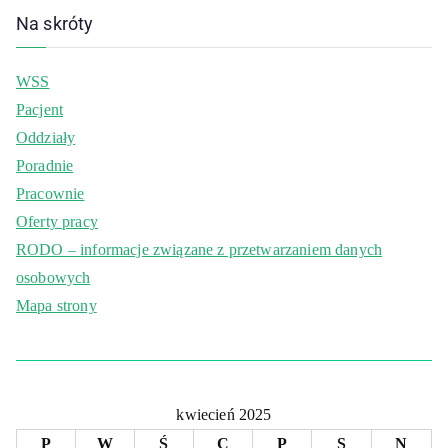
Na skróty
WSS
Pacjent
Oddziały
Poradnie
Pracownie
Oferty pracy
RODO – informacje związane z przetwarzaniem danych
osobowych
Mapa strony
kwiecień 2025
P
W
Ś
C
P
S
N