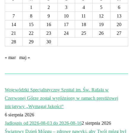
1
2
3
4
5
6
7
8
9
10
11
12
13
14
15
16
17
18
19
20
21
22
23
24
25
26
27
28
29
30
« mar
maj »
Wojewódzki Specjalistyczny Szpital im. Św. Rafała w
Czerwonej Górze został wyróżniony w ramach prestiżowej
inicjatywy „Wymagaj Jakości”
6 sierpnia 2026
Jadłospis od 2026-08-03 do 2026-08-16
2 sierpnia 2026
Światowy Dzień Mózgu – zdrowe nawyki, aby Twój mózg był