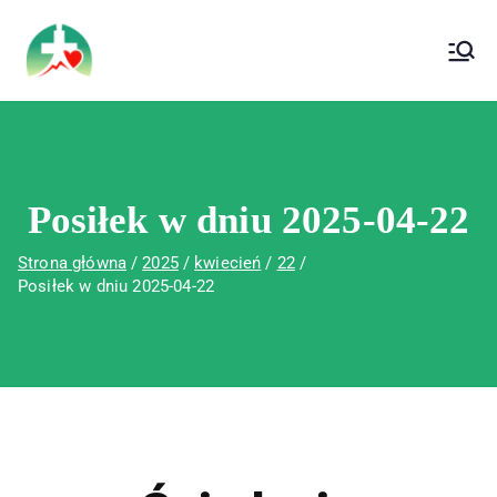
treści
Wojewódzki Szpital Specjalistyczny im. Św.
Wojewódzki Szpital Specjalistyczny im.
Rafała w Czerwonej Górze
Św. Rafała w Czerwonej Górze
Posiłek w dniu 2025-04-22
Strona główna
2025
kwiecień
22
Posiłek w dniu 2025-04-22