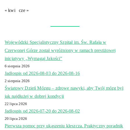
« kwi
cze »
Wojewódzki Specjalistyczny Szpital im. Św. Rafała w
Czerwonej Górze został wyróżniony w ramach prestiżowej
inicjatywy „Wymagaj Jakości”
6 sierpnia 2026
Jadłospis od 2026-08-03 do 2026-08-16
2 sierpnia 2026
Światowy Dzień Mózgu – zdrowe nawyki, aby Twój mózg był
jak najdłużej w dobrej kondycji
22 lipca 2026
Jadłospis od 2026-07-20 do 2026-08-02
20 lipca 2026
Pierwsza pomoc przy ukąszeniu kleszcza. Praktyczny poradnik