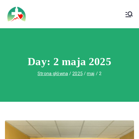
treści
Wojewódzki Szpital Specjalistyczny im. Św.
Wojewódzki Szpital Specjalistyczny im.
Rafała w Czerwonej Górze
Św. Rafała w Czerwonej Górze
Day:
2 maja 2025
Strona główna
2025
maj
2