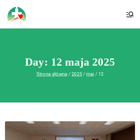
treści
Wojewódzki Szpital Specjalistyczny im. Św.
Wojewódzki Szpital Specjalistyczny im.
Rafała w Czerwonej Górze
Św. Rafała w Czerwonej Górze
Day:
12 maja 2025
Strona główna
2025
maj
12