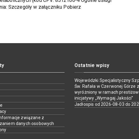
Metabolicznych (kod CPV: 8512100-4 Ogólne usługi
ania: Szczegóły w załączniku Pobierz
ty
Ostatnie wpisy
Wojewódzki Specjalistyczny Szpi
Św. Rafała w Czerwonej Górze z
wyróżniony w ramach prestiżow
inicjatywy „Wymagaj Jakości”
Jadłospis od 2026-08-03 do 20
ie
racy
nformacje związane z
rzaniem danych osobowych
ony