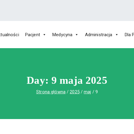
tualności
Pacjent
Medycyna
Administracja
Dla 
 Św. Rafała w Czerwonej Górze
ny im. Św. Rafała w Czerwonej Górze
Day:
9 maja 2025
Strona główna
2025
maj
9