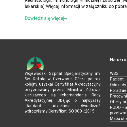
Reumatologii, Immunologii Klinicznej i Zaburzeń 
lekarskie) Więcej informacji w załączniku do pobr
Dowiedz się więcej
Na skró
Wojewódzki Szpital Specjalistyczny im.
WSS
Św. Rafała w Czerwonej Górze po raz
Pacjent
kolejny uzyskał Certyfikat Akredytacyjny
Oddziały
przyznawany przez Ministra Zdrowia
Poradnie
kierującego się rekomendacją Rady
Pracown
Akredytacyjnej. Dbając o najwyższy
Oferty p
standard udzielania świadczeń
RODO – i
wdrożyliśmy Certyfikat ISO 9001:2015
przetwa
Mapa str