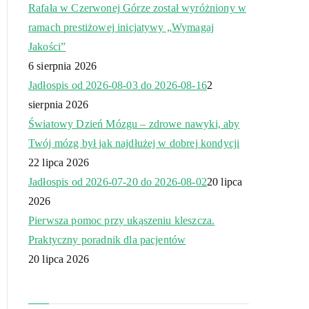
Rafała w Czerwonej Górze został wyróżniony w
ramach prestiżowej inicjatywy „Wymagaj
Jakości”
6 sierpnia 2026
Jadłospis od 2026-08-03 do 2026-08-16
2
sierpnia 2026
Światowy Dzień Mózgu – zdrowe nawyki, aby
Twój mózg był jak najdłużej w dobrej kondycji
22 lipca 2026
Jadłospis od 2026-07-20 do 2026-08-02
20 lipca
2026
Pierwsza pomoc przy ukąszeniu kleszcza.
Praktyczny poradnik dla pacjentów
20 lipca 2026