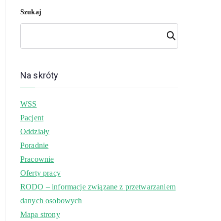
Szukaj
Szuk
aj
Na skróty
WSS
Pacjent
Oddziały
Poradnie
Pracownie
Oferty pracy
RODO – informacje związane z przetwarzaniem
danych osobowych
Mapa strony