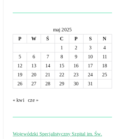
maj 2025
P
W
Ś
C
P
S
N
1
2
3
4
5
6
7
8
9
10
11
12
13
14
15
16
17
18
19
20
21
22
23
24
25
26
27
28
29
30
31
« kwi
cze »
Wojewódzki Specjalistyczny Szpital im. Św.