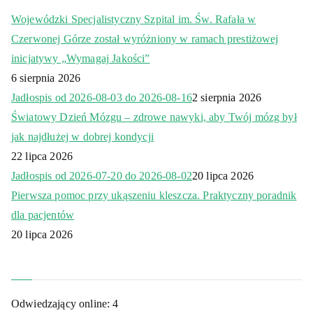
Wojewódzki Specjalistyczny Szpital im. Św. Rafała w
Czerwonej Górze został wyróżniony w ramach prestiżowej
inicjatywy „Wymagaj Jakości”
6 sierpnia 2026
Jadłospis od 2026-08-03 do 2026-08-16
2 sierpnia 2026
Światowy Dzień Mózgu – zdrowe nawyki, aby Twój mózg był
jak najdłużej w dobrej kondycji
22 lipca 2026
Jadłospis od 2026-07-20 do 2026-08-02
20 lipca 2026
Pierwsza pomoc przy ukąszeniu kleszcza. Praktyczny poradnik
dla pacjentów
20 lipca 2026
Odwiedzający online:
4