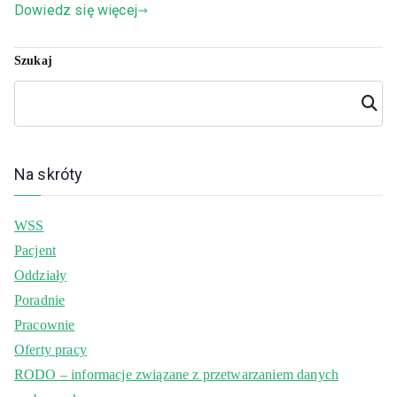
Dowiedz się więcej
Szukaj
Szuka
j
Na skróty
WSS
Pacjent
Oddziały
Poradnie
Pracownie
Oferty pracy
RODO – informacje związane z przetwarzaniem danych