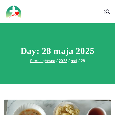
treści
Wojewódzki Szpital Specjalistyczny im. Św.
Wojewódzki Szpital Specjalistyczny im.
Rafała w Czerwonej Górze
Św. Rafała w Czerwonej Górze
Day:
28 maja 2025
Strona główna
2025
maj
28