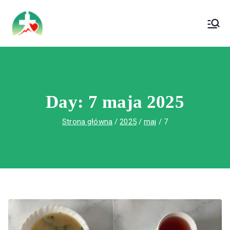
treści
Wojewódzki Szpital Specjalistyczny im. Św.
Wojewódzki Szpital Specjalistyczny im.
Rafała w Czerwonej Górze
Św. Rafała w Czerwonej Górze
Day:
7 maja 2025
Strona główna
2025
maj
7