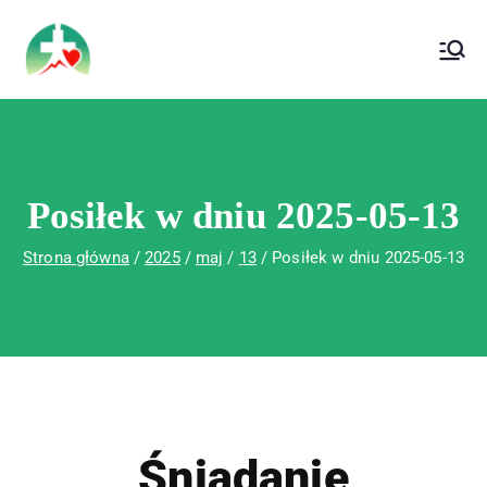
treści
Wojewódzki Szpital Specjalistyczny im. Św.
Wojewódzki Szpital Specjalistyczny im.
Rafała w Czerwonej Górze
Św. Rafała w Czerwonej Górze
Posiłek w dniu 2025-05-13
Strona główna
2025
maj
13
Posiłek w dniu 2025-05-13
Śniadanie