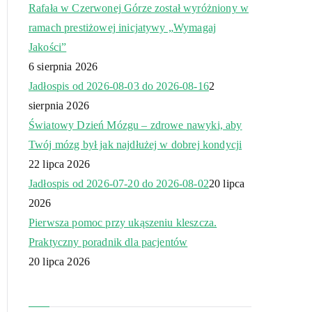
Rafała w Czerwonej Górze został wyróżniony w
ramach prestiżowej inicjatywy „Wymagaj
Jakości”
6 sierpnia 2026
Jadłospis od 2026-08-03 do 2026-08-16
2
sierpnia 2026
Światowy Dzień Mózgu – zdrowe nawyki, aby
Twój mózg był jak najdłużej w dobrej kondycji
22 lipca 2026
Jadłospis od 2026-07-20 do 2026-08-02
20 lipca
2026
Pierwsza pomoc przy ukąszeniu kleszcza.
Praktyczny poradnik dla pacjentów
20 lipca 2026