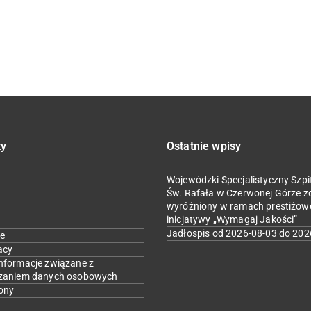
ty
Ostatnie wpisy
Wojewódzki Specjalistyczny Szpit
Św. Rafała w Czerwonej Górze z
wyróżniony w ramach prestiżow
inicjatywy „Wymagaj Jakości”
Jadłospis od 2026-08-03 do 202
e
acy
nformacje związane z
zaniem danych osobowych
ony