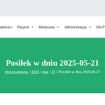
ualności
Pacjent
Medycyna
Administracja
Dla 
 Św. Rafała w Czerwonej Górze
ny im. Św. Rafała w Czerwonej Górze
Posiłek w dniu 2025-05-21
Strona główna
2025
maj
21
Posiłek w dniu 2025-05-21