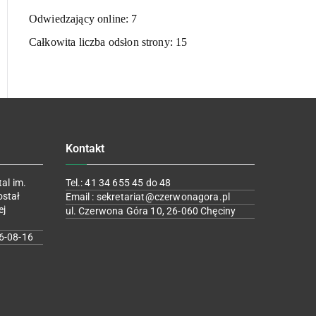
Odwiedzający online:
7
Całkowita liczba odsłon strony:
15
Kontakt
al im.
Tel.: 41 34 655 45 do 48
ostał
Email : sekretariat@czerwonagora.pl
ej
ul. Czerwona Góra 10, 26-060 Chęciny
6-08-16