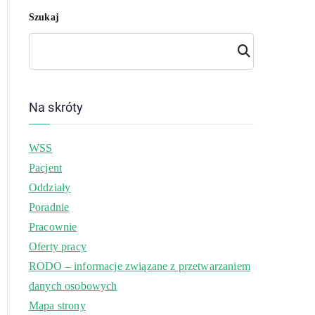
Szukaj
Szuk
aj
Na skróty
WSS
Pacjent
Oddziały
Poradnie
Pracownie
Oferty pracy
RODO – informacje związane z przetwarzaniem
danych osobowych
Mapa strony