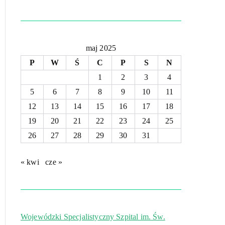
maj 2025
P
W
Ś
C
P
S
N
1
2
3
4
5
6
7
8
9
10
11
12
13
14
15
16
17
18
19
20
21
22
23
24
25
26
27
28
29
30
31
« kwi
cze »
Wojewódzki Specjalistyczny Szpital im. Św.