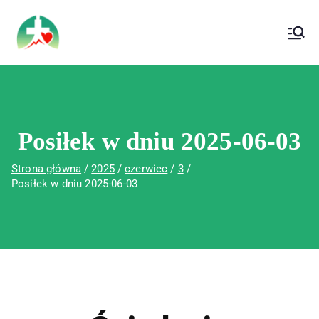
treści
Wojewódzki Szpital Specjalistyczny im. Św.
Wojewódzki Szpital Specjalistyczny im.
Rafała w Czerwonej Górze
Św. Rafała w Czerwonej Górze
Posiłek w dniu 2025-06-03
Strona główna
2025
czerwiec
3
Posiłek w dniu 2025-06-03