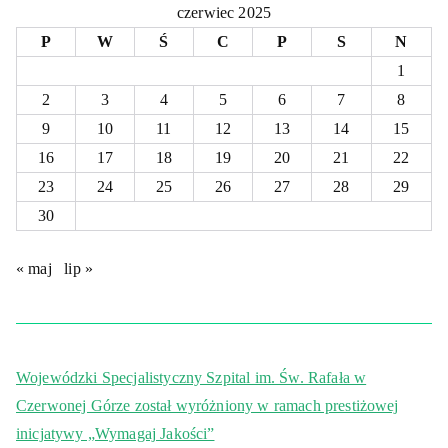
czerwiec 2025
P
W
Ś
C
P
S
N
1
2
3
4
5
6
7
8
9
10
11
12
13
14
15
16
17
18
19
20
21
22
23
24
25
26
27
28
29
30
« maj
lip »
Wojewódzki Specjalistyczny Szpital im. Św. Rafała w
Czerwonej Górze został wyróżniony w ramach prestiżowej
inicjatywy „Wymagaj Jakości”