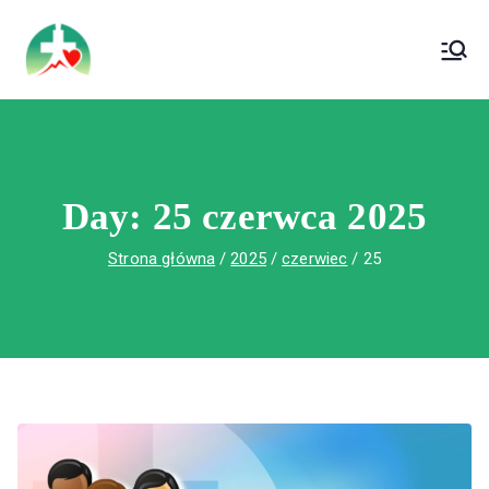
treści
Wojewódzki Szpital Specjalistyczny im. Św.
Wojewódzki Szpital Specjalistyczny im.
Rafała w Czerwonej Górze
Św. Rafała w Czerwonej Górze
Day:
25 czerwca 2025
Strona główna
2025
czerwiec
25