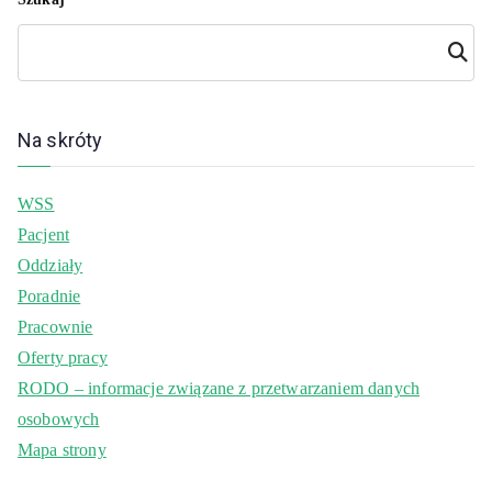
Szuka
j
Na skróty
WSS
Pacjent
Oddziały
Poradnie
Pracownie
Oferty pracy
RODO – informacje związane z przetwarzaniem danych
osobowych
Mapa strony