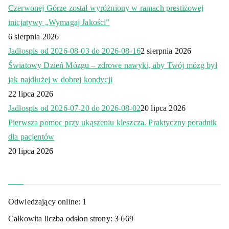
Czerwonej Górze został wyróżniony w ramach prestiżowej
inicjatywy „Wymagaj Jakości”
6 sierpnia 2026
Jadłospis od 2026-08-03 do 2026-08-16
2 sierpnia 2026
Światowy Dzień Mózgu – zdrowe nawyki, aby Twój mózg był
jak najdłużej w dobrej kondycji
22 lipca 2026
Jadłospis od 2026-07-20 do 2026-08-02
20 lipca 2026
Pierwsza pomoc przy ukąszeniu kleszcza. Praktyczny poradnik
dla pacjentów
20 lipca 2026
Odwiedzający online:
1
Całkowita liczba odsłon strony:
3 669