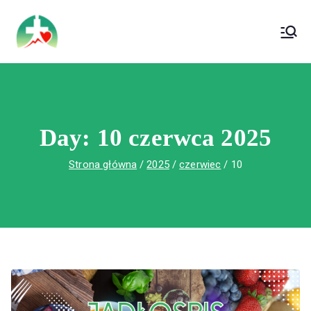
treści
Wojewódzki Szpital Specjalistyczny im. Św.
Wojewódzki Szpital Specjalistyczny im.
Rafała w Czerwonej Górze
Św. Rafała w Czerwonej Górze
Day:
10 czerwca 2025
Strona główna
2025
czerwiec
10