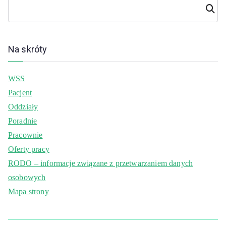
Szuka
j
Na skróty
WSS
Pacjent
Oddziały
Poradnie
Pracownie
Oferty pracy
RODO – informacje związane z przetwarzaniem danych
osobowych
Mapa strony