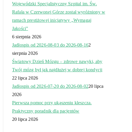
Wojewódzki Specjalistyczny Szpital im. Św.
Rafała w Czerwonej Górze został wyróżniony w
ramach prestiżowej inicjatywy „Wymagaj
Jakości”
6 sierpnia 2026
Jadłospis od 2026-08-03 do 2026-08-16
2
sierpnia 2026
Światowy Dzień Mózgu – zdrowe nawyki, aby
Twój mózg był jak najdłużej w dobrej kondycji
22 lipca 2026
Jadłospis od 2026-07-20 do 2026-08-02
20 lipca
2026
Pierwsza pomoc przy ukąszeniu kleszcza.
Praktyczny poradnik dla pacjentów
20 lipca 2026