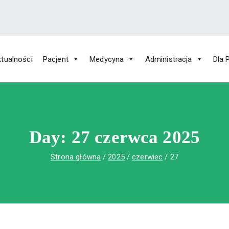
tualności
Pacjent
Medycyna
Administracja
Dla 
 Św. Rafała w Czerwonej Górze
ny im. Św. Rafała w Czerwonej Górze
Day:
27 czerwca 2025
Strona główna
2025
czerwiec
27