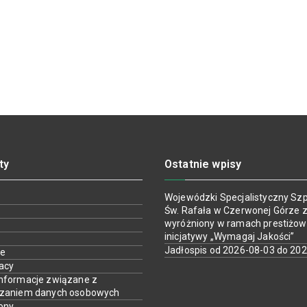
ty
Ostatnie wpisy
Wojewódzki Specjalistyczny Szpi
Św. Rafała w Czerwonej Górze z
wyróżniony w ramach prestiżow
inicjatywy „Wymagaj Jakości”
Jadłospis od 2026-08-03 do 20
ie
racy
nformacje związane z
rzaniem danych osobowych
ony