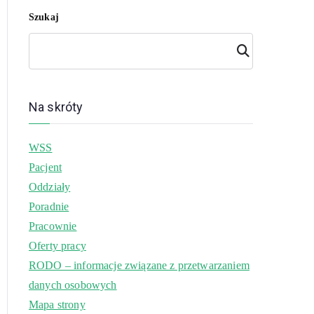
Szukaj
Szuk
aj
Na skróty
WSS
Pacjent
Oddziały
Poradnie
Pracownie
Oferty pracy
RODO – informacje związane z przetwarzaniem
danych osobowych
Mapa strony