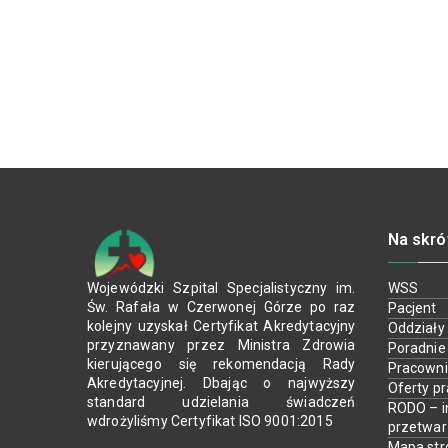
Na skró
Wojewódzki Szpital Specjalistyczny im.
WSS
Św. Rafała w Czerwonej Górze po raz
Pacjent
kolejny uzyskał Certyfikat Akredytacyjny
Oddziały
przyznawany przez Ministra Zdrowia
Poradnie
kierującego się rekomendacją Rady
Pracown
Akredytacyjnej. Dbając o najwyższy
Oferty p
standard udzielania świadczeń
RODO – i
wdrożyliśmy Certyfikat ISO 9001:2015
przetwa
Mapa str