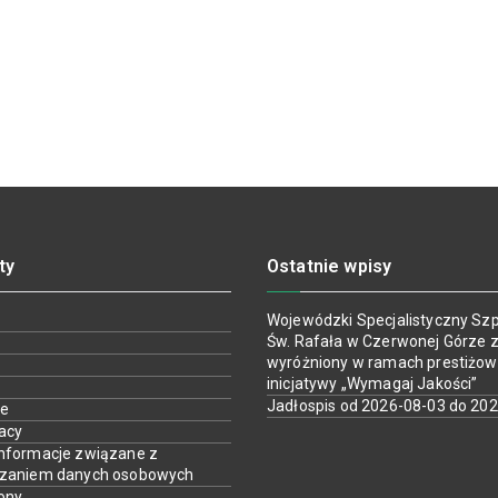
ty
Ostatnie wpisy
Wojewódzki Specjalistyczny Szpi
Św. Rafała w Czerwonej Górze z
wyróżniony w ramach prestiżow
inicjatywy „Wymagaj Jakości”
Jadłospis od 2026-08-03 do 20
ie
racy
nformacje związane z
rzaniem danych osobowych
ony