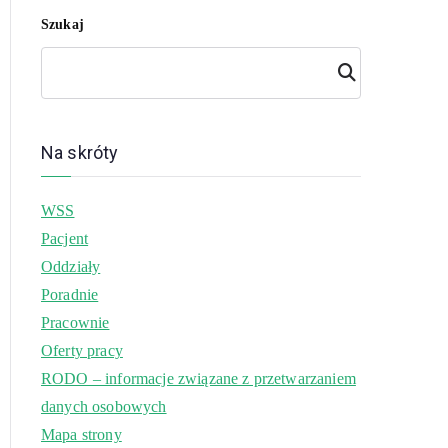
Szukaj
Szuk
aj
Na skróty
WSS
Pacjent
Oddziały
Poradnie
Pracownie
Oferty pracy
RODO – informacje związane z przetwarzaniem
danych osobowych
Mapa strony