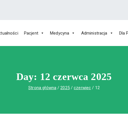
tualności
Pacjent
Medycyna
Administracja
Dla 
 Św. Rafała w Czerwonej Górze
ny im. Św. Rafała w Czerwonej Górze
Day:
12 czerwca 2025
Strona główna
2025
czerwiec
12