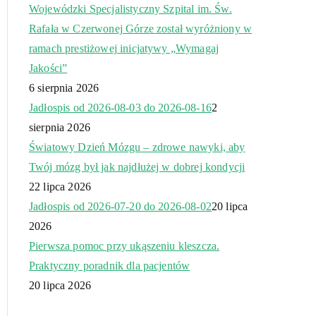
Wojewódzki Specjalistyczny Szpital im. Św.
Rafała w Czerwonej Górze został wyróżniony w
ramach prestiżowej inicjatywy „Wymagaj
Jakości”
6 sierpnia 2026
Jadłospis od 2026-08-03 do 2026-08-16
2
sierpnia 2026
Światowy Dzień Mózgu – zdrowe nawyki, aby
Twój mózg był jak najdłużej w dobrej kondycji
22 lipca 2026
Jadłospis od 2026-07-20 do 2026-08-02
20 lipca
2026
Pierwsza pomoc przy ukąszeniu kleszcza.
Praktyczny poradnik dla pacjentów
20 lipca 2026