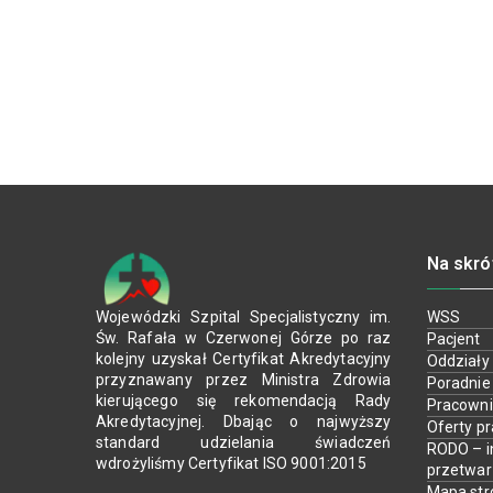
Na skró
Wojewódzki Szpital Specjalistyczny im.
WSS
Św. Rafała w Czerwonej Górze po raz
Pacjent
kolejny uzyskał Certyfikat Akredytacyjny
Oddziały
przyznawany przez Ministra Zdrowia
Poradnie
kierującego się rekomendacją Rady
Pracown
Akredytacyjnej. Dbając o najwyższy
Oferty p
standard udzielania świadczeń
RODO – i
wdrożyliśmy Certyfikat ISO 9001:2015
przetwa
Mapa str