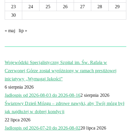
23
24
25
26
27
28
29
30
« maj
lip »
Wojewódzki Specjalistyczny Szpital im. Św. Rafała w
Czerwonej Górze został wyróżniony w ramach prestiżowej
inicjatywy „Wymagaj Jakości”
6 sierpnia 2026
Jadłospis od 2026-08-03 do 2026-08-16
2 sierpnia 2026
Światowy Dzień Mózgu – zdrowe nawyki, aby Twój mózg był
jak najdłużej w dobrej kondycji
22 lipca 2026
Jadłospis od 2026-07-20 do 2026-08-02
20 lipca 2026