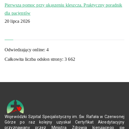
Pierwsza pomoc przy ukąszeniu kleszcza. Praktyczny poradnik
dla pacjentów
20 lipca 2026
Odwiedzający online:
4
Całkowita liczba odsłon strony:
3 662
Wojewódzki Szpital Specjalistyczny im. Św. Rafała w Czerwonej
Górze po raz kolejny uzyskał Certyfikat Akredytacyjny
przyznawany przez Ministra Zdrowia kierującego się