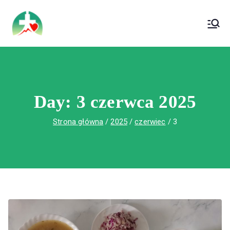
treści
Wojewódzki Szpital Specjalistyczny im. Św.
Wojewódzki Szpital Specjalistyczny im.
Rafała w Czerwonej Górze
Św. Rafała w Czerwonej Górze
Day:
3 czerwca 2025
Strona główna
2025
czerwiec
3